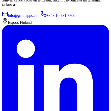
Säilytä kaikki työluvat tehtaalta, rakennustyömaalta tai telakalta
taskussasi.
info@gate-apps.com
+358 10 731 7700
Espoo, Finland