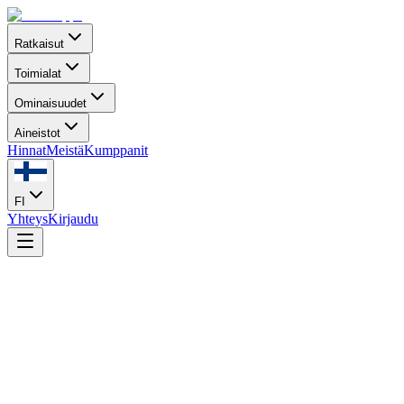
Ratkaisut
Toimialat
Ominaisuudet
Aineistot
Hinnat
Meistä
Kumppanit
FI
Yhteys
Kirjaudu