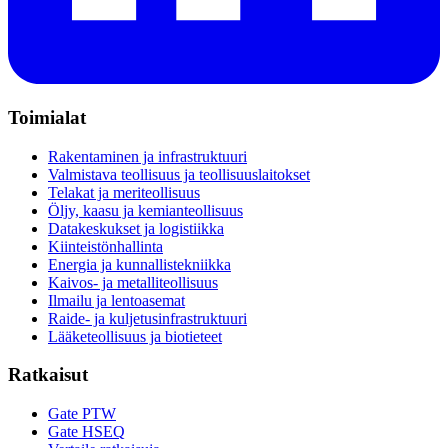
Toimialat
Rakentaminen ja infrastruktuuri
Valmistava teollisuus ja teollisuuslaitokset
Telakat ja meriteollisuus
Öljy, kaasu ja kemianteollisuus
Datakeskukset ja logistiikka
Kiinteistönhallinta
Energia ja kunnallistekniikka
Kaivos- ja metalliteollisuus
Ilmailu ja lentoasemat
Raide- ja kuljetusinfrastruktuuri
Lääketeollisuus ja biotieteet
Ratkaisut
Gate PTW
Gate HSEQ