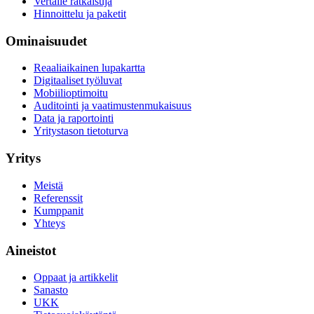
Vertaile ratkaisuja
Hinnoittelu ja paketit
Ominaisuudet
Reaaliaikainen lupakartta
Digitaaliset työluvat
Mobiilioptimoitu
Auditointi ja vaatimustenmukaisuus
Data ja raportointi
Yritystason tietoturva
Yritys
Meistä
Referenssit
Kumppanit
Yhteys
Aineistot
Oppaat ja artikkelit
Sanasto
UKK