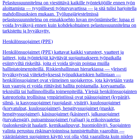
Pelastussuunnitelma on viestittävä kaikille työntekijöille ennen työn
aloittamista — tyypillisesti työturvavartissa — ja sitä tulisi harjoitella
mahdollisuuksien mukaan. Työlupajärjestelmissä
pelastussuunnitelma on ennakkoehto luvan myöntämiselle: lupaa ei
voida hyväksyä ennen kuin kohdekohtainen pelastussuunnitelma on
tarkistettu ja hyväksytty.
Henkilönsuojaimet (PPE)
Henkilönsuojaimet (PPE) kattavat kaikki varusteet, vaatteet ja
laitteet, joita työntekijät käyttävät suojautuakseen työpaikalla
esiintyviltä riskeiltä, joita ei voida täysin poistaa muilla
hallintatoimenpiteillä. Riskienhallinnan hierarkiassa — yleisesti
hyväksytyssä viitekehyksessä työpaikkariskien hallintaan —
henkilönsuojaimet ovat viimeinen suojakerros, jota käytetään vasta
kun vaaroja ei voida riittävästi hallita poistamalla, korvaamalla,
teknisillä tai hallinnollisilla toimenpiteillä. Yleisiä henkilönsuojainten
kategorioita teollisissa ympäristöissä ovat pääsuojaimet (kypärät),
silmä- ja kasvosuojaimet (suojalasit, visiirit), kuulosuojaimet
(korvatulpat, kuulosuojaimet), hengityssuojaimet (maskit,
hengityssuojaimet), käsisuojaimet (käsineet), jalkasuojaimet
(turvakengät), putoamissuojaimet (valjaat) ja erikoisvaatetus
(palonkestävät haalarit, kemikaalipuvut, huomioliivit). Suojainten
valinta perustuu riskinarvioinnissa tunnistettuihin vaaroihin —
vääränlaisten suojainten käyttö voi olla yhtä vaarallista kuin niiden