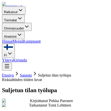
Ratkaisut
Toimialat
Ominaisuudet
Aineistot
Hinnat
Meistä
Kumppanit
FI
Yhteys
Kirjaudu
Etusivu
Sanasto
Suljetun tilan työlupa
Riskialttiiden töiden luvat
Suljetun tilan työlupa
Kirjoittanut
Pirkka Paronen
Tarkastanut
Tomi Lehtinen