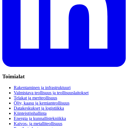
Toimialat
Rakentaminen ja infrastruktuuri
Valmistava teollisuus ja teollisuuslaitokset
Telakat ja meriteollisuus
Öljy, kaasu ja kemianteollisuus
Datakeskukset ja logistiikka
Kiinteistönhallinta
Energia ja kunnallistekniikka
Kaivos- ja metalliteollisuus