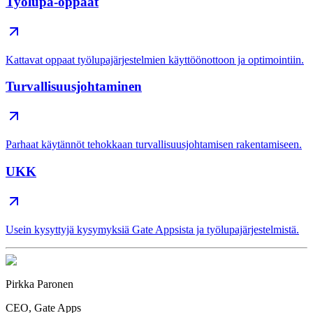
Työlupa-oppaat
Kattavat oppaat työlupajärjestelmien käyttöönottoon ja optimointiin.
Turvallisuusjohtaminen
Parhaat käytännöt tehokkaan turvallisuusjohtamisen rakentamiseen.
UKK
Usein kysyttyjä kysymyksiä Gate Appsista ja työlupajärjestelmistä.
Pirkka Paronen
CEO
, Gate Apps