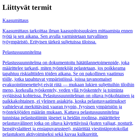
Liittyvät termit
Kaasumittaus
Kaasumittaus tarkoittaa ilman kaasupitoisuuksien mittaamista ennen
työtä ja sen aikana. Sen avulla varmistetaan turvallinen
työympäristö. Erityisen tärkeä suljetuissa tiloissa.
Pelastussuunnitelma
Pelastussuunnitelma on dokumentoitu hätätilannetoimenpide, joka
määrittelee tarkasti, miten työntekijät pelastetaan, jos poikkeama
tapahtuu riskialttiiden töiden aikana. Se on pakollinen vaatimus
töille, jotka tapahtuvat ympäristöissä, joissa tavanomaiset
evakuointimenettelyt eivät riitä — mukaan lukien suljettuihin tiloihin
meno, korkealla työskentely, veden yllä työskentely ja toiminta
syrjäisissä kohteissa. Pelastussuunnitelman on oltava työkohtainen ja
paikkakohtainen, ei yleinen asiakirja, koska pelastusvaatimukset
vaihtelevat merkittävästi vaaran tyypin, fyysisen ympäristön ja
työntekijöiden määrän mukaan. Kattava pelastussuunnitelma
tunnistaa pelastustiimin jäsenet ja heidän roolinsa, määrittelee
pelastusvälineet jotka on oltava käytettävissä (kuten valjaat, nosturit,
hengityslaitteet ja ensiapuvarusteet), määrittää viestintäprotokollat
pelastuksen aktivoimiseksi sekä kuvaa kulkureitit.