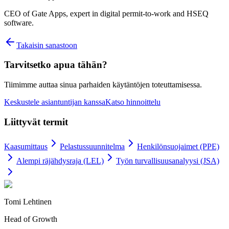
CEO of Gate Apps, expert in digital permit-to-work and HSEQ
software.
Takaisin sanastoon
Tarvitsetko apua tähän?
Tiimimme auttaa sinua parhaiden käytäntöjen toteuttamisessa.
Keskustele asiantuntijan kanssa
Katso hinnoittelu
Liittyvät termit
Kaasumittaus
Pelastussuunnitelma
Henkilönsuojaimet (PPE)
Alempi räjähdysraja (LEL)
Työn turvallisuusanalyysi (JSA)
Tomi Lehtinen
Head of Growth