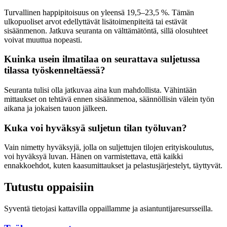
Turvallinen happipitoisuus on yleensä 19,5–23,5 %. Tämän
ulkopuoliset arvot edellyttävät lisätoimenpiteitä tai estävät
sisäänmenon. Jatkuva seuranta on välttämätöntä, sillä olosuhteet
voivat muuttua nopeasti.
Kuinka usein ilmatilaa on seurattava suljetussa
tilassa työskenneltäessä?
Seuranta tulisi olla jatkuvaa aina kun mahdollista. Vähintään
mittaukset on tehtävä ennen sisäänmenoa, säännöllisin välein työn
aikana ja jokaisen tauon jälkeen.
Kuka voi hyväksyä suljetun tilan työluvan?
Vain nimetty hyväksyjä, jolla on suljettujen tilojen erityiskoulutus,
voi hyväksyä luvan. Hänen on varmistettava, että kaikki
ennakkoehdot, kuten kaasumittaukset ja pelastusjärjestelyt, täyttyvät.
Tutustu oppaisiin
Syventä tietojasi kattavilla oppaillamme ja asiantuntijaresursseilla.