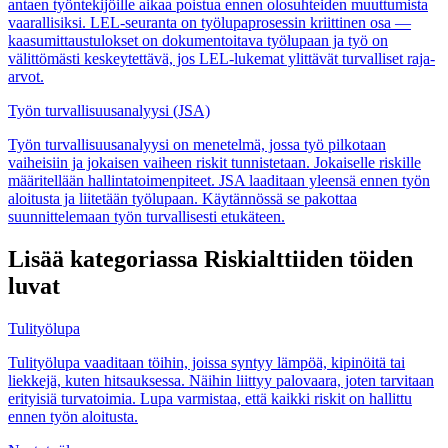
antaen työntekijöille aikaa poistua ennen olosuhteiden muuttumista
vaarallisiksi. LEL-seuranta on työlupaprosessin kriittinen osa —
kaasumittaustulokset on dokumentoitava työlupaan ja työ on
välittömästi keskeytettävä, jos LEL-lukemat ylittävät turvalliset raja-
arvot.
Työn turvallisuusanalyysi (JSA)
Työn turvallisuusanalyysi on menetelmä, jossa työ pilkotaan
vaiheisiin ja jokaisen vaiheen riskit tunnistetaan. Jokaiselle riskille
määritellään hallintatoimenpiteet. JSA laaditaan yleensä ennen työn
aloitusta ja liitetään työlupaan. Käytännössä se pakottaa
suunnittelemaan työn turvallisesti etukäteen.
Lisää kategoriassa Riskialttiiden töiden
luvat
Tulityölupa
Tulityölupa vaaditaan töihin, joissa syntyy lämpöä, kipinöitä tai
liekkejä, kuten hitsauksessa. Näihin liittyy palovaara, joten tarvitaan
erityisiä turvatoimia. Lupa varmistaa, että kaikki riskit on hallittu
ennen työn aloitusta.