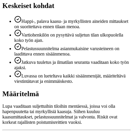
Keskeiset kohdat
Happi-, palava kaasu- ja myrkyllisten aineiden mittaukset
on suoritettava ennen tilaan menoa.
Vartiohenkilön on pysyttävä suljetun tilan ulkopuolella
koko työn ajan.
Pelastussuunnitelma asianmukaisine varusteineen on
laadittava ennen sisäänmenoa.
Jatkuva tuuletus ja ilmatilan seuranta vaaditaan koko työn
ajaksi.
Luvassa on lueteltava kaikki sisäänmenijät, määriteltävä
viestintätavat ja enimmäiskesto.
Määritelmä
Lupa vaaditaan suljettuihin tiloihin mentäessä, joissa voi olla
hapenpuutetta tai myrkyllisiä kaasuja. Siihen kuuluu
kaasumittaukset, pelastussuunnitelmat ja valvonta. Riskit ovat
korkeat rajallisten poistumisreittien vuoksi.