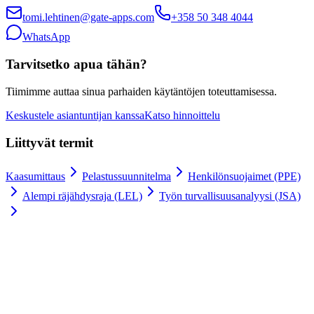
tomi.lehtinen@gate-apps.com
+358 50 348 4044
WhatsApp
Tarvitsetko apua tähän?
Tiimimme auttaa sinua parhaiden käytäntöjen toteuttamisessa.
Keskustele asiantuntijan kanssa
Katso hinnoittelu
Liittyvät termit
Kaasumittaus
Pelastussuunnitelma
Henkilönsuojaimet (PPE)
Alempi räjähdysraja (LEL)
Työn turvallisuusanalyysi (JSA)
Työluvat digitaalisesti
100 % tyytyväisyystakuu.
Liity johtavien yritysten kuten Meyer Turku, Orion ja YIT