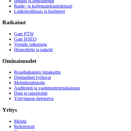
Ilmailu ja lentoasemat
Raide- ja kuljetusinfrastruktuuri
Lääketeollisuus ja biotieteet
Ratkaisut
Gate PTW
Gate HSEQ
Vertaile ratkaisuja
Hinnoittelu ja paketit
Ominaisuudet
Reaaliaikainen lupakartta
Digitaaliset työluvat
Mobiilioptimoitu
Auditointi ja vaatimustenmukaisuus
Data ja raportointi
Yritystason tietoturva
Yritys
Meistä
Referenssit