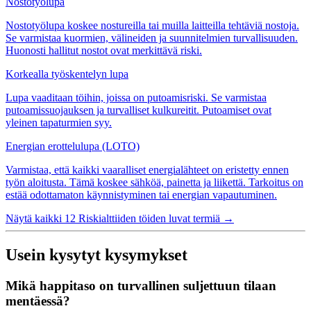
Nostotyölupa
Nostotyölupa koskee nostureilla tai muilla laitteilla tehtäviä nostoja.
Se varmistaa kuormien, välineiden ja suunnitelmien turvallisuuden.
Huonosti hallitut nostot ovat merkittävä riski.
Korkealla työskentelyn lupa
Lupa vaaditaan töihin, joissa on putoamisriski. Se varmistaa
putoamissuojauksen ja turvalliset kulkureitit. Putoamiset ovat
yleinen tapaturmien syy.
Energian erottelulupa (LOTO)
Varmistaa, että kaikki vaaralliset energialähteet on eristetty ennen
työn aloitusta. Tämä koskee sähköä, painetta ja liikettä. Tarkoitus on
estää odottamaton käynnistyminen tai energian vapautuminen.
Näytä kaikki 12 Riskialttiiden töiden luvat termiä
→
Usein kysytyt kysymykset
Mikä happitaso on turvallinen suljettuun tilaan
mentäessä?