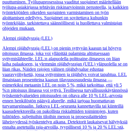
puuttuminen. Työlupaprosessissa vaaditut suojaimet määritellään
työlupa-asiakirjassa tehtävän riskinarvioinnin perusteella, ja kaikkien
työntekijöiden oikeiden suojainten varmistaminen on työn
aloittamisen edellytys. Suojaimet on sovitettava kuhunkin
työntekijään, tarkistettava säännöllisesti ja huollettava valmistajan
ohjeiden mukaan.
Alempi räjähdysraja (LEL)
Alempi räjähdysraja (LEL) on pienin syttyvän kaasun tai höyryn
pitoisuus ilmassa, joka voi ylläpitää palamista altistuessaan
syttymislähteelle. LEL:n alapuolella polttoaine-ilmaseos on liian
laiha palaakseen, ja ylemmän räjähdysrajan (UEL) yläpuolella se on
liian rikas. Näiden rajojen välinen räjähdysalue edustaa
vaaravyöhykettä, jossa syttyminen ja räjähdys voivat tapahtua. LEL
ilmaistaan prosentteina kaasun tilavuusosuudesta ilmassa —
esimerkiksi metaanin LEL on noin 5 %, mikä tarkoittaa, että yli 5
%:n pitoisuus ilmassa voi syttyä. Teollisessa turvallisuuskäytännössä
työskentelyalueiden pitoisuuden on oltava alle 10 % LEL-arvosta
ennen henkilöstön pääsyä alueelle, mikä tarjoaa huomattavan
turvamarginaalin. Jatkuva LEL-seuranta kannettavilla tai kiinteillä
kaasudetektoreilla on pakollista riskialttiiden toimintojen, kuten
tulitöiden, suljettuihin tiloihin menon ja prosessilaitteiden
läheisyydessä työskentelyn aikana. Detektorit laukaisevat hälytyksiä
ennalta asetetuilla raja-arvoilla, tyypillisesti 10 % ja 20 % LEL:stä,