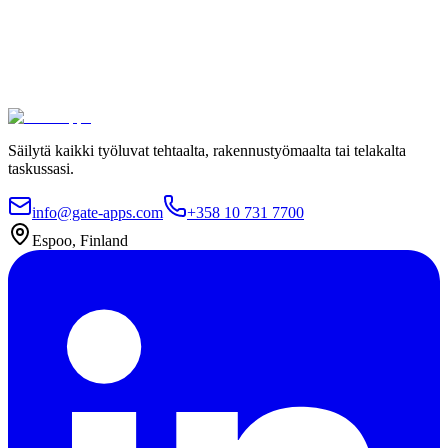
joukkoon, jotka luottavat Gate Appsiin työlupaprosesseissaan.
Turvallinen hosting ja kansainvälinen säädöstenmukaisuus
Rajaton käyttäjämäärä
Käyttöönotto 4 viikossa
Ota yhteyttä
Katso hinnat
Säilytä kaikki työluvat tehtaalta, rakennustyömaalta tai telakalta
taskussasi.
info@gate-apps.com
+358 10 731 7700
Espoo, Finland