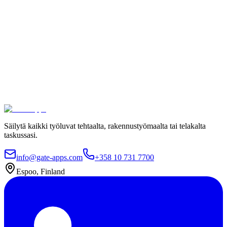
100 % tyytyväisyystakuu.
Liity johtavien yritysten kuten Meyer Turku, Orion ja YIT
joukkoon, jotka luottavat Gate Appsiin työlupaprosesseissaan.
Turvallinen hosting ja kansainvälinen säädöstenmukaisuus
Rajaton käyttäjämäärä
Käyttöönotto 4 viikossa
Ota yhteyttä
Katso hinnat
Säilytä kaikki työluvat tehtaalta, rakennustyömaalta tai telakalta
taskussasi.
info@gate-apps.com
+358 10 731 7700
Espoo, Finland