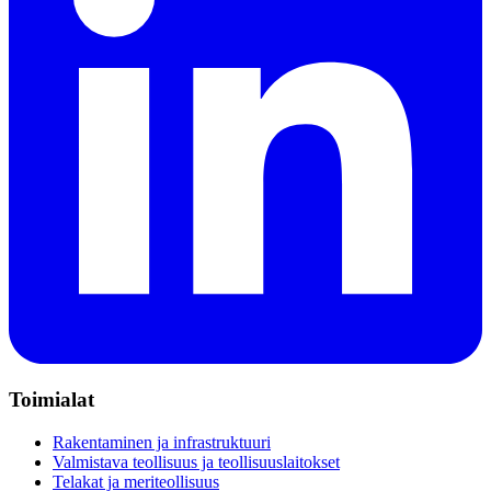
Toimialat
Rakentaminen ja infrastruktuuri
Valmistava teollisuus ja teollisuuslaitokset
Telakat ja meriteollisuus