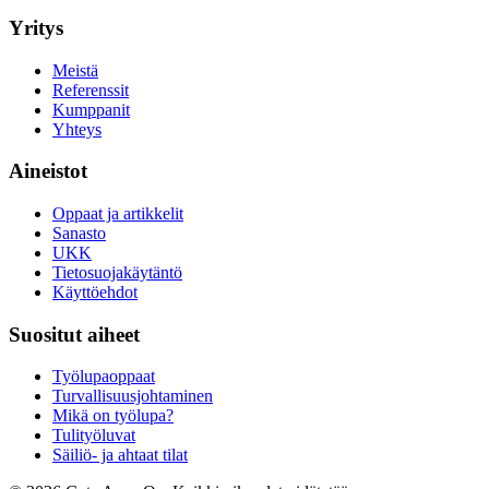
Yritys
Meistä
Referenssit
Kumppanit
Yhteys
Aineistot
Oppaat ja artikkelit
Sanasto
UKK
Tietosuojakäytäntö
Käyttöehdot
Suositut aiheet
Työlupaoppaat
Turvallisuusjohtaminen
Mikä on työlupa?
Tulityöluvat
Säiliö- ja ahtaat tilat