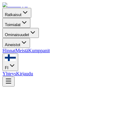
Ratkaisut
Toimialat
Ominaisuudet
Aineistot
Hinnat
Meistä
Kumppanit
FI
Yhteys
Kirjaudu