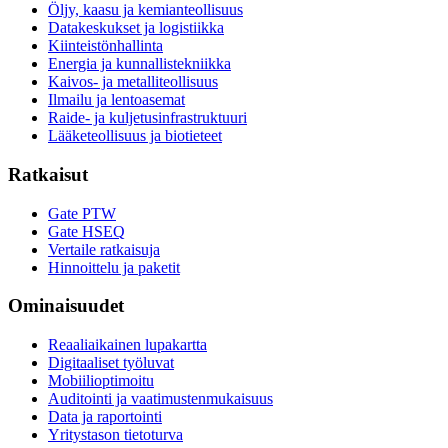
Öljy, kaasu ja kemianteollisuus
Datakeskukset ja logistiikka
Kiinteistönhallinta
Energia ja kunnallistekniikka
Kaivos- ja metalliteollisuus
Ilmailu ja lentoasemat
Raide- ja kuljetusinfrastruktuuri
Lääketeollisuus ja biotieteet
Ratkaisut
Gate PTW
Gate HSEQ
Vertaile ratkaisuja
Hinnoittelu ja paketit
Ominaisuudet
Reaaliaikainen lupakartta
Digitaaliset työluvat
Mobiilioptimoitu
Auditointi ja vaatimustenmukaisuus
Data ja raportointi
Yritystason tietoturva