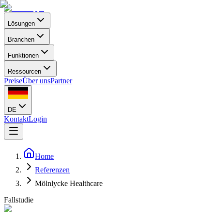
Lösungen
Branchen
Funktionen
Ressourcen
Preise
Über uns
Partner
DE
Kontakt
Login
Home
Referenzen
Mölnlycke Healthcare
Fallstudie