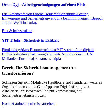
Orion Oyj – Arbeitsgenehmigungen auf einen Blick
Die Geschichte von Orions Heißarbeitserlaubnis-Lösung,
Einweisung und Sicherheitsanwendung beginnt mit einem Besuch
auf der Werft in Turku.
Bau & Infrastruktur
YIT Tripla – Sicherheit in Echtzeit
Finnlands größtes Bauunternehmen YIT setzt auf die digitale
Heißarbeitserlaubnis-Lösung von Gate Apps bei einem 1,3-
Milliarden-Euro-Projekt namens Tripla.
Bereit, Ihr Sicherheitsmanagement zu
transformieren?
Schließen Sie sich Mölnlycke Healthcare und Hunderten weiteren
Organisationen an, die Gate Apps zur Digitalisierung von
Arbeitserlaubnisprozessen und zur Verbesserung der
Sicherheitsergebnisse nutzen.
Kontakt aufnehmen
Preise ansehen