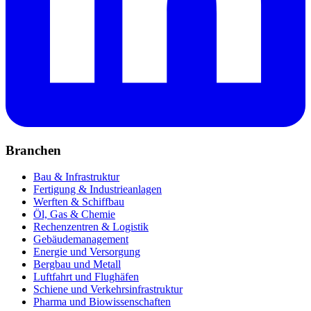
Branchen
Bau & Infrastruktur
Fertigung & Industrieanlagen
Werften & Schiffbau
Öl, Gas & Chemie
Rechenzentren & Logistik
Gebäudemanagement
Energie und Versorgung
Bergbau und Metall
Luftfahrt und Flughäfen
Schiene und Verkehrsinfrastruktur
Pharma und Biowissenschaften