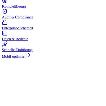
Komplettlösung
Audit & Compliance
Enterprise-Sicherheit
Daten & Berichte
Schnelle Einführung
Mobil-optimiert
Arbeitserlaubnisse digital
100 % Zufriedenheitsgarantie.
Schließen Sie sich führenden Unternehmen wie Meyer Turku, Orion
und YIT an, die auf Gate Apps für ihre Arbeitserlaubnis-Prozesse
vertrauen.
Sicheres Hosting und globale Compliance
Unbegrenzte