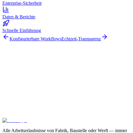
Enterprise-Sicherheit
Daten & Berichte
Schnelle Einführung
Konfigurierbare Workflows
Echtzeit-Transparenz
Arbeitserlaubnisse digital
100 % Zufriedenheitsgarantie.
Schließen Sie sich führenden Unternehmen wie Meyer Turku, Orion
und YIT an, die auf Gate Apps für ihre Arbeitserlaubnis-Prozesse
vertrauen.
Sicheres Hosting und globale Compliance
Unbegrenzte
Benutzer
In 4 Wochen einsatzbereit
Kontaktieren Sie uns
Pakete erkunden
Alle Arbeitserlaubnisse von Fabrik, Baustelle oder Werft — immer