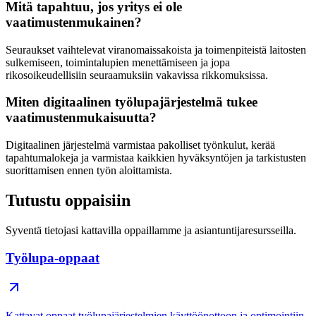
Mitä tapahtuu, jos yritys ei ole
vaatimustenmukainen?
Seuraukset vaihtelevat viranomaissakoista ja toimenpiteistä laitosten
sulkemiseen, toimintalupien menettämiseen ja jopa
rikosoikeudellisiin seuraamuksiin vakavissa rikkomuksissa.
Miten digitaalinen työlupajärjestelmä tukee
vaatimustenmukaisuutta?
Digitaalinen järjestelmä varmistaa pakolliset työnkulut, kerää
tapahtumalokeja ja varmistaa kaikkien hyväksyntöjen ja tarkistusten
suorittamisen ennen työn aloittamista.
Tutustu oppaisiin
Syventä tietojasi kattavilla oppaillamme ja asiantuntijaresursseilla.
Työlupa-oppaat
Kattavat oppaat työlupajärjestelmien käyttöönottoon ja optimointiin.