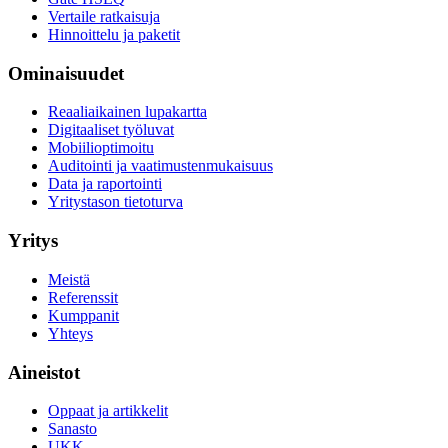
Vertaile ratkaisuja
Hinnoittelu ja paketit
Ominaisuudet
Reaaliaikainen lupakartta
Digitaaliset työluvat
Mobiilioptimoitu
Auditointi ja vaatimustenmukaisuus
Data ja raportointi
Yritystason tietoturva
Yritys
Meistä
Referenssit
Kumppanit
Yhteys
Aineistot
Oppaat ja artikkelit
Sanasto
UKK