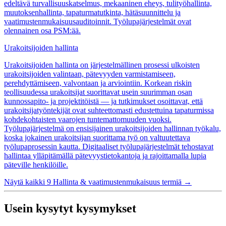
edeltävä turvallisuuskatselmus, mekaaninen eheys, tulityöhallinta,
muutoksenhallinta, tapaturmatutkinta, hätäsuunnittelu ja
vaatimustenmukaisuusauditoinnit. Työlupajärjestelmät ovat
olennainen osa PSM:ää.
Urakoitsijoiden hallinta
Urakoitsijoiden hallinta on järjestelmällinen prosessi ulkoisten
urakoitsijoiden valintaan, pätevyyden varmistamiseen,
perehdyttämiseen, valvontaan ja arviointiin. Korkean riskin
teollisuudessa urakoitsijat suorittavat usein suurimman osan
kunnossapito- ja projektitöistä — ja tutkimukset osoittavat, että
urakoitsijatyöntekijät ovat suhteettomasti edustettuina tapaturmissa
kohdekohtaisten vaarojen tuntemattomuuden vuoksi.
Työlupajärjestelmä on ensisijainen urakoitsijoiden hallinnan työkalu,
koska jokainen urakoitsijan suorittama työ on valtuutettava
työlupaprosessin kautta. Digitaaliset työlupajärjestelmät tehostavat
hallintaa ylläpitämällä pätevyystietokantoja ja rajoittamalla lupia
päteville henkilöille.
Näytä kaikki 9 Hallinta & vaatimustenmukaisuus termiä
→
Usein kysytyt kysymykset