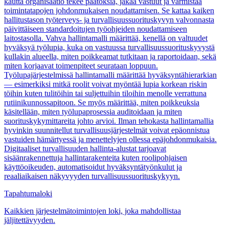
kautta organisaatio tekee päätöksiä, jakaa vastuut ja varmistaa
toimintatapojen johdonmukaisen noudattamisen. Se kattaa kaiken
hallitustason työterveys- ja turvallisuussuorituskyvyn valvonnasta
päivittäiseen standardoitujen työohjeiden noudattamiseen
laitostasolla. Vahva hallintamalli määrittää, kenellä on valtuudet
hyväksyä työlupia, kuka on vastuussa turvallisuussuorituskyvystä
kullakin alueella, miten poikkeamat tutkitaan ja raportoidaan, sekä
miten korjaavat toimenpiteet seurataan loppuun.
Työlupajärjestelmissä hallintamalli määrittää hyväksyntähierarkian
— esimerkiksi mitkä roolit voivat myöntää lupia korkean riskin
töihin kuten tulitöihin tai suljettuihin tiloihin menolle verrattuna
rutiinikunnossapitoon. Se myös määrittää, miten poikkeuksia
käsitellään, miten työlupaprosessia auditoidaan ja miten
suorituskykymittareita johto arvioi. Ilman tehokasta hallintamallia
hyvinkin suunnitellut turvallisuusjärjestelmät voivat epäonnistua
vastuiden hämärtyessä ja menettelyjen ollessa epäjohdonmukaisia.
Digitaaliset turvallisuuden hallinta-alustat tarjoavat
sisäänrakennettuja hallintarakenteita kuten roolipohjaisen
käyttöoikeuden, automatisoidut hyväksyntätyönkulut ja
reaaliaikaisen näkyvyyden turvallisuussuorituskykyyn.
Tapahtumaloki
Kaikkien järjestelmätoimintojen loki, joka mahdollistaa
jäljitettävyyden.