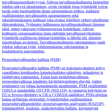
turvallisuussuorituskyvyssä. Vahvaa turvallisuuskulttuuria luonnehtii
johdon näkyvä sitoutuminen, avoin viestintä jossa työntekijät voivat
tuoda esiin huolenaiheita ilman rangaistuksen pelkoa, kaikkien
osallistuminen turvallisuuden parantamiseen sekä
oikeudenmukainen kulttuuri joka erottaa rehelliset virheet tahallisista
rikkomuksista. Työlupien hallinnassa turvallisuuskulttuuri ilmenee
siinä, miten vakavasti työlupaprosessia kohdellaan: vahvan
kulttuurin organisaatioissa lupia pidetään turvallisuustyökaluina,
työntekijät osallistuvat riskinarviointeihin ja läheltä piti -tilanteet
raportoidaan avoimesti. Turvallisuuskulttuurin rakentaminen vaatii
johdon jatkuvaa työtä, johdonmukaista vahvistamista ja
koulutukseen panostamista.
Prosessiturvallisuuden hallinta (PSM)
Prosessiturvallisuuden hallinta (PSM) on kokonaisvaltainen kehys
vaarallisten kemikaalien katastrofaalisten päästöjen, tulipalojen ja
räjähdysten estämiseksi. Toisin kuin henkilöturvallisuus,
prosessiturvallisuus käsittelee käyttöjärjestelmien eheyttä, joiden
pettäminen voi johtaa laajamittaisiin tapahtumiin. PSM virallistettiin
OSHA:n standardilla (29 CFR 1910.119), ja vastaavia kehyksiä on
EU:n Seveso-direktiivi ja UK:n COMAH-säädökset. PSM-ohjelma
kattaa neljätoista elementtiä: työntekijöiden osallistuminen,
prosessiturvallisuustiedot, prosessivaarojen analysointi (HAZOP),
toimintaohjeet, koulutus, urakoitsijoiden hallinta, käynnistystä