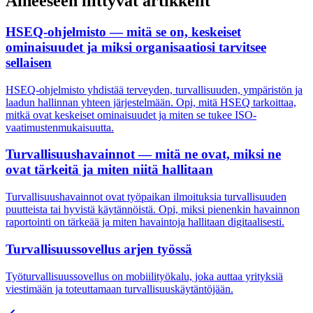
Aiheeseen liittyvät artikkelit
HSEQ-ohjelmisto — mitä se on, keskeiset
ominaisuudet ja miksi organisaatiosi tarvitsee
sellaisen
HSEQ-ohjelmisto yhdistää terveyden, turvallisuuden, ympäristön ja
laadun hallinnan yhteen järjestelmään. Opi, mitä HSEQ tarkoittaa,
mitkä ovat keskeiset ominaisuudet ja miten se tukee ISO-
vaatimustenmukaisuutta.
Turvallisuushavainnot — mitä ne ovat, miksi ne
ovat tärkeitä ja miten niitä hallitaan
Turvallisuushavainnot ovat työpaikan ilmoituksia turvallisuuden
puutteista tai hyvistä käytännöistä. Opi, miksi pienenkin havainnon
raportointi on tärkeää ja miten havaintoja hallitaan digitaalisesti.
Turvallisuussovellus arjen työssä
Työturvallisuussovellus on mobiilityökalu, joka auttaa yrityksiä
viestimään ja toteuttamaan turvallisuuskäytäntöjään.