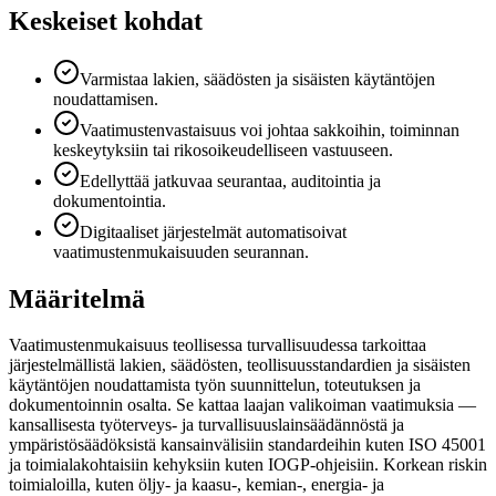
Keskeiset kohdat
Varmistaa lakien, säädösten ja sisäisten käytäntöjen
noudattamisen.
Vaatimustenvastaisuus voi johtaa sakkoihin, toiminnan
keskeytyksiin tai rikosoikeudelliseen vastuuseen.
Edellyttää jatkuvaa seurantaa, auditointia ja
dokumentointia.
Digitaaliset järjestelmät automatisoivat
vaatimustenmukaisuuden seurannan.
Määritelmä
Vaatimustenmukaisuus teollisessa turvallisuudessa tarkoittaa
järjestelmällistä lakien, säädösten, teollisuusstandardien ja sisäisten
käytäntöjen noudattamista työn suunnittelun, toteutuksen ja
dokumentoinnin osalta. Se kattaa laajan valikoiman vaatimuksia —
kansallisesta työterveys- ja turvallisuuslainsäädännöstä ja
ympäristösäädöksistä kansainvälisiin standardeihin kuten ISO 45001
ja toimialakohtaisiin kehyksiin kuten IOGP-ohjeisiin. Korkean riskin
toimialoilla, kuten öljy- ja kaasu-, kemian-, energia- ja