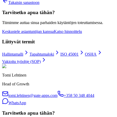
Takaisin sanastoon
Tarvitsetko apua tähän?
Tiimimme auttaa sinua parhaiden käytäntöjen toteuttamisessa.
Keskustele asiantuntijan kanssa
Katso hinnoittelu
Liittyvät termit
Hallintamalli
Tapahtumaloki
ISO 45001
OSHA
Vakioitu työohje (SOP)
Tomi Lehtinen
Head of Growth
tomi.lehtinen@gate-apps.com
+358 50 348 4044
WhatsApp
Tarvitsetko apua tähän?