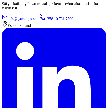
Säilytä kaikki työluvat tehtaalta, rakennustyömaalta tai telakalta
taskussasi.
info@gate-apps.com
+358 10 731 7700
Espoo, Finland