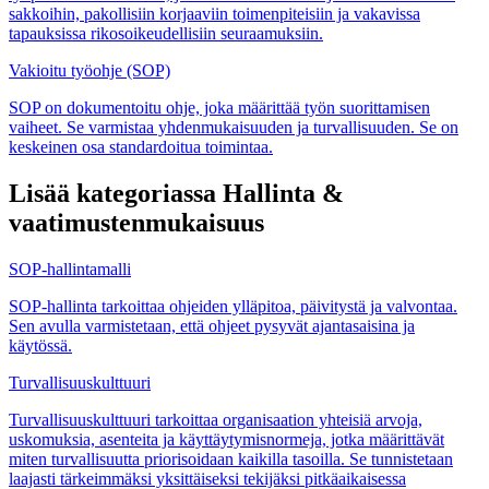
sakkoihin, pakollisiin korjaaviin toimenpiteisiin ja vakavissa
tapauksissa rikosoikeudellisiin seuraamuksiin.
Vakioitu työohje (SOP)
SOP on dokumentoitu ohje, joka määrittää työn suorittamisen
vaiheet. Se varmistaa yhdenmukaisuuden ja turvallisuuden. Se on
keskeinen osa standardoitua toimintaa.
Lisää kategoriassa Hallinta &
vaatimustenmukaisuus
SOP-hallintamalli
SOP-hallinta tarkoittaa ohjeiden ylläpitoa, päivitystä ja valvontaa.
Sen avulla varmistetaan, että ohjeet pysyvät ajantasaisina ja
käytössä.
Turvallisuuskulttuuri
Turvallisuuskulttuuri tarkoittaa organisaation yhteisiä arvoja,
uskomuksia, asenteita ja käyttäytymisnormeja, jotka määrittävät
miten turvallisuutta priorisoidaan kaikilla tasoilla. Se tunnistetaan
laajasti tärkeimmäksi yksittäiseksi tekijäksi pitkäaikaisessa