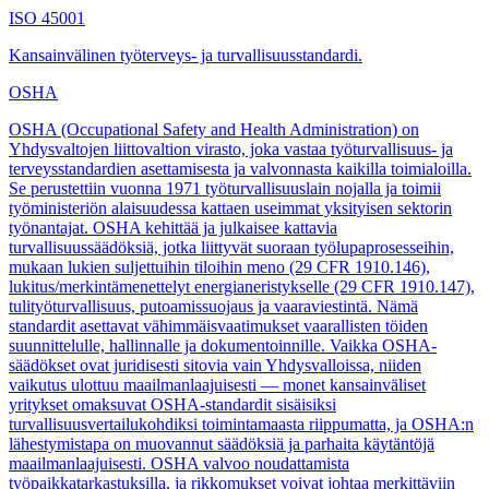
ISO 45001
Kansainvälinen työterveys- ja turvallisuusstandardi.
OSHA
OSHA (Occupational Safety and Health Administration) on
Yhdysvaltojen liittovaltion virasto, joka vastaa työturvallisuus- ja
terveysstandardien asettamisesta ja valvonnasta kaikilla toimialoilla.
Se perustettiin vuonna 1971 työturvallisuuslain nojalla ja toimii
työministeriön alaisuudessa kattaen useimmat yksityisen sektorin
työnantajat. OSHA kehittää ja julkaisee kattavia
turvallisuussäädöksiä, jotka liittyvät suoraan työlupaprosesseihin,
mukaan lukien suljettuihin tiloihin meno (29 CFR 1910.146),
lukitus/merkintämenettelyt energianeristykselle (29 CFR 1910.147),
tulityöturvallisuus, putoamissuojaus ja vaaraviestintä. Nämä
standardit asettavat vähimmäisvaatimukset vaarallisten töiden
suunnittelulle, hallinnalle ja dokumentoinnille. Vaikka OSHA-
säädökset ovat juridisesti sitovia vain Yhdysvalloissa, niiden
vaikutus ulottuu maailmanlaajuisesti — monet kansainväliset
yritykset omaksuvat OSHA-standardit sisäisiksi
turvallisuusvertailukohdiksi toimintamaasta riippumatta, ja OSHA:n
lähestymistapa on muovannut säädöksiä ja parhaita käytäntöjä
maailmanlaajuisesti. OSHA valvoo noudattamista
työpaikkatarkastuksilla, ja rikkomukset voivat johtaa merkittäviin