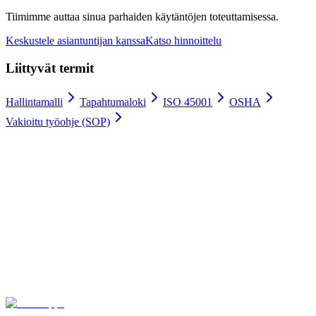
Tiimimme auttaa sinua parhaiden käytäntöjen toteuttamisessa.
Keskustele asiantuntijan kanssa
Katso hinnoittelu
Liittyvät termit
Hallintamalli
Tapahtumaloki
ISO 45001
OSHA
Vakioitu työohje (SOP)
Työluvat digitaalisesti
100 % tyytyväisyystakuu.
Liity johtavien yritysten kuten Meyer Turku, Orion ja YIT
joukkoon, jotka luottavat Gate Appsiin työlupaprosesseissaan.
Turvallinen hosting ja kansainvälinen säädöstenmukaisuus
Rajaton käyttäjämäärä
Käyttöönotto 4 viikossa
Ota yhteyttä
Katso hinnat