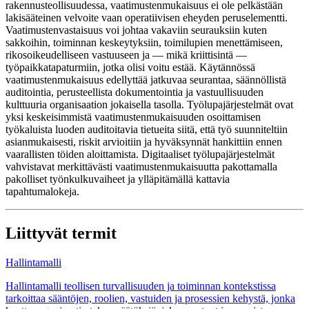
rakennusteollisuudessa, vaatimustenmukaisuus ei ole pelkästään
lakisääteinen velvoite vaan operatiivisen eheyden peruselementti.
Vaatimustenvastaisuus voi johtaa vakaviin seurauksiin kuten
sakkoihin, toiminnan keskeytyksiin, toimilupien menettämiseen,
rikosoikeudelliseen vastuuseen ja — mikä kriittisintä —
työpaikkatapaturmiin, jotka olisi voitu estää. Käytännössä
vaatimustenmukaisuus edellyttää jatkuvaa seurantaa, säännöllistä
auditointia, perusteellista dokumentointia ja vastuullisuuden
kulttuuria organisaation jokaisella tasolla. Työlupajärjestelmät ovat
yksi keskeisimmistä vaatimustenmukaisuuden osoittamisen
työkaluista luoden auditoitavia tietueita siitä, että työ suunniteltiin
asianmukaisesti, riskit arvioitiin ja hyväksynnät hankittiin ennen
vaarallisten töiden aloittamista. Digitaaliset työlupajärjestelmät
vahvistavat merkittävästi vaatimustenmukaisuutta pakottamalla
pakolliset työnkulkuvaiheet ja ylläpitämällä kattavia
tapahtumalokeja.
Liittyvät termit
Hallintamalli
Hallintamalli teollisen turvallisuuden ja toiminnan kontekstissa
tarkoittaa sääntöjen, roolien, vastuiden ja prosessien kehystä, jonka