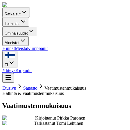
Ratkaisut
Toimialat
Ominaisuudet
Aineistot
Hinnat
Meistä
Kumppanit
FI
Yhteys
Kirjaudu
Etusivu
Sanasto
Vaatimustenmukaisuus
Hallinta & vaatimustenmukaisuus
Vaatimustenmukaisuus
Kirjoittanut
Pirkka Paronen
Tarkastanut
Tomi Lehtinen