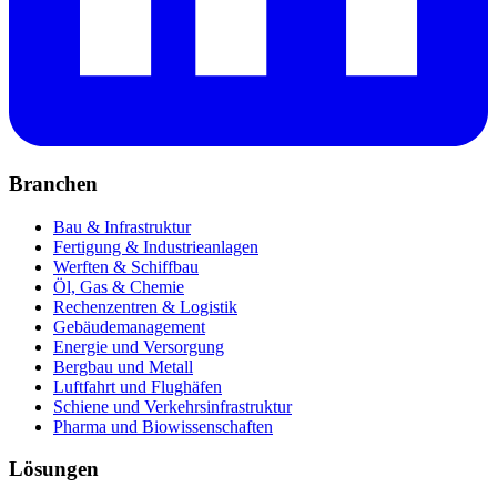
Branchen
Bau & Infrastruktur
Fertigung & Industrieanlagen
Werften & Schiffbau
Öl, Gas & Chemie
Rechenzentren & Logistik
Gebäudemanagement
Energie und Versorgung
Bergbau und Metall
Luftfahrt und Flughäfen
Schiene und Verkehrsinfrastruktur
Pharma und Biowissenschaften
Lösungen