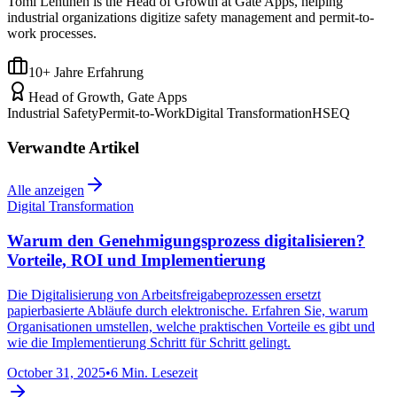
Tomi Lehtinen is the Head of Growth at Gate Apps, helping
industrial organizations digitize safety management and permit-to-
work processes.
10+ Jahre Erfahrung
Head of Growth, Gate Apps
Industrial Safety
Permit-to-Work
Digital Transformation
HSEQ
Verwandte Artikel
Alle anzeigen
Digital Transformation
Warum den Genehmigungsprozess digitalisieren?
Vorteile, ROI und Implementierung
Die Digitalisierung von Arbeitsfreigabeprozessen ersetzt
papierbasierte Abläufe durch elektronische. Erfahren Sie, warum
Organisationen umstellen, welche praktischen Vorteile es gibt und
wie die Implementierung Schritt für Schritt gelingt.
October 31, 2025
•
6 Min. Lesezeit