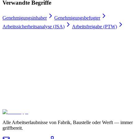
Verwandte Begriffe
Genehmigungsinhaber
Genehmigungsbefugter
Arbeitssicherheitsanalyse (JSA)
Arbeitsfreigabe (PTW)
Arbeitserlaubnisse digital
100 % Zufriedenheitsgarantie.
Schließen Sie sich führenden Unternehmen wie Meyer Turku, Orion
und YIT an, die auf Gate Apps für ihre Arbeitserlaubnis-Prozesse
vertrauen.
Sicheres Hosting und globale Compliance
Unbegrenzte
Benutzer
In 4 Wochen einsatzbereit
Kontaktieren Sie uns
Pakete erkunden
Alle Arbeitserlaubnisse von Fabrik, Baustelle oder Werft — immer
griffbereit.