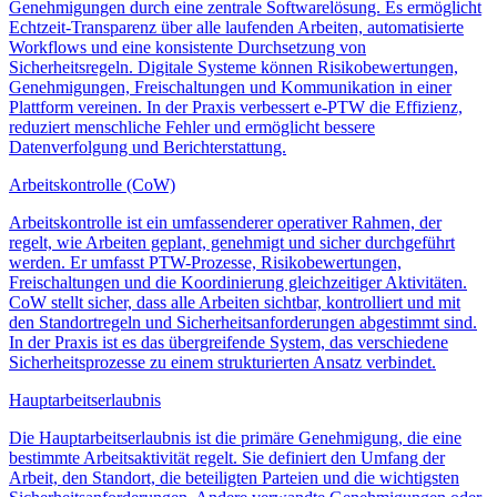
Genehmigungen durch eine zentrale Softwarelösung. Es ermöglicht
Echtzeit-Transparenz über alle laufenden Arbeiten, automatisierte
Workflows und eine konsistente Durchsetzung von
Sicherheitsregeln. Digitale Systeme können Risikobewertungen,
Genehmigungen, Freischaltungen und Kommunikation in einer
Plattform vereinen. In der Praxis verbessert e-PTW die Effizienz,
reduziert menschliche Fehler und ermöglicht bessere
Datenverfolgung und Berichterstattung.
Arbeitskontrolle (CoW)
Arbeitskontrolle ist ein umfassenderer operativer Rahmen, der
regelt, wie Arbeiten geplant, genehmigt und sicher durchgeführt
werden. Er umfasst PTW-Prozesse, Risikobewertungen,
Freischaltungen und die Koordinierung gleichzeitiger Aktivitäten.
CoW stellt sicher, dass alle Arbeiten sichtbar, kontrolliert und mit
den Standortregeln und Sicherheitsanforderungen abgestimmt sind.
In der Praxis ist es das übergreifende System, das verschiedene
Sicherheitsprozesse zu einem strukturierten Ansatz verbindet.
Hauptarbeitserlaubnis
Die Hauptarbeitserlaubnis ist die primäre Genehmigung, die eine
bestimmte Arbeitsaktivität regelt. Sie definiert den Umfang der
Arbeit, den Standort, die beteiligten Parteien und die wichtigsten