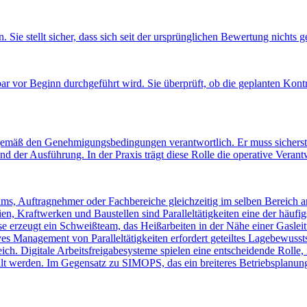
 Sie stellt sicher, dass sich seit der ursprünglichen Bewertung nichts 
 vor Beginn durchgeführt wird. Sie überprüft, ob die geplanten Kontro
 gemäß den Genehmigungsbedingungen verantwortlich. Er muss sicherst
d der Ausführung. In der Praxis trägt diese Rolle die operative Verant
eams, Auftragnehmer oder Fachbereiche gleichzeitig im selben Bereich a
, Kraftwerken und Baustellen sind Paralleltätigkeiten eine der häufig
ise erzeugt ein Schweißteam, das Heißarbeiten in der Nähe einer Gasle
es Management von Paralleltätigkeiten erfordert geteiltes Lagebewusst
ch. Digitale Arbeitsfreigabesysteme spielen eine entscheidende Rolle,
 werden. Im Gegensatz zu SIMOPS, das ein breiteres Betriebsplanungsko