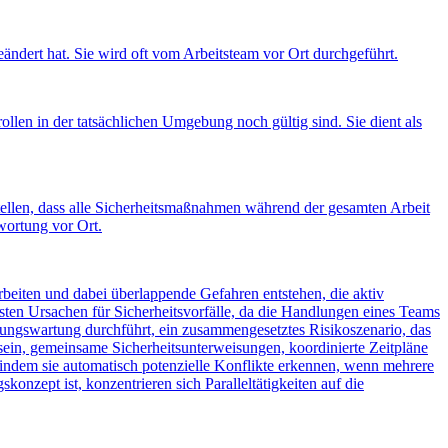
geändert hat. Sie wird oft vom Arbeitsteam vor Ort durchgeführt.
llen in der tatsächlichen Umgebung noch gültig sind. Sie dient als
ellen, dass alle Sicherheitsmaßnahmen während der gesamten Arbeit
wortung vor Ort.
rbeiten und dabei überlappende Gefahren entstehen, die aktiv
sten Ursachen für Sicherheitsvorfälle, da die Handlungen eines Teams
itungswartung durchführt, ein zusammengesetztes Risikoszenario, das
sein, gemeinsame Sicherheitsunterweisungen, koordinierte Zeitpläne
 indem sie automatisch potenzielle Konflikte erkennen, wenn mehrere
nzept ist, konzentrieren sich Paralleltätigkeiten auf die