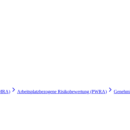
LMRA)
Arbeitsplatzbezogene Risikobewertung (PWRA)
Genehmi
d YIT an, die auf Gate Apps für ihre Arbeitserlaubnis-Prozesse vertra