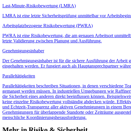
Last-Minute-Risikobewertung (LMRA)
LMRA ist eine letzte Sicherheitsprüfung unmittelbar vor Arbeitsbeginn.
Arbeitsplatzbezogene Risikobewertung (PWRA)
PWRA ist eine Risikobewertung, die am genauen Arbeitsort unmittelbar
letzte Validierung zwischen Planung und Ausführung.
Genehmigungsinhaber
Der Genehmigungsinhaber ist für die sichere Ausführung der Arbeit
eingehalten werden. Er fungiert auch als Hauptansprechpartner währen
Paralleltätigkeiten
Paralleltätigkeiten beschreiben Situationen, in denen verschiedene T
gemanagt werden müssen. In industriellen Umgebungen wie Raffinerien
die Sicherheit eines anderen direkt beeinflussen können. Beispielswe
keine einzelne Risikobewertung vollständig abdecken würde. Effektiv
und Echtzeit-Transparenz aller aktiven Genehmigungen in einem Berei
Genehmigungen für überlappende Standorte oder Zeiträume ausgestellt
menschliche Koordinierungsherausforderung.
Mehr in Risiko & Sicherheit