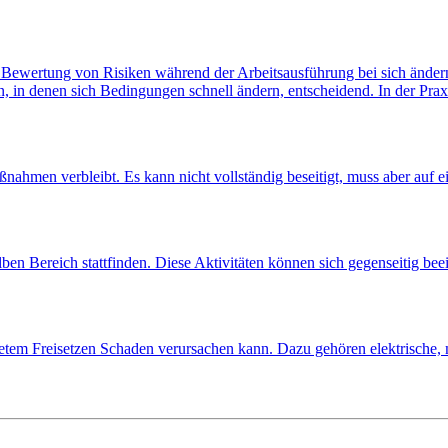
he Bewertung von Risiken während der Arbeitsausführung bei sich änd
, in denen sich Bedingungen schnell ändern, entscheidend. In der Praxi
ßnahmen verbleibt. Es kann nicht vollständig beseitigt, muss aber auf 
lben Bereich stattfinden. Diese Aktivitäten können sich gegenseitig b
tetem Freisetzen Schaden verursachen kann. Dazu gehören elektrische,