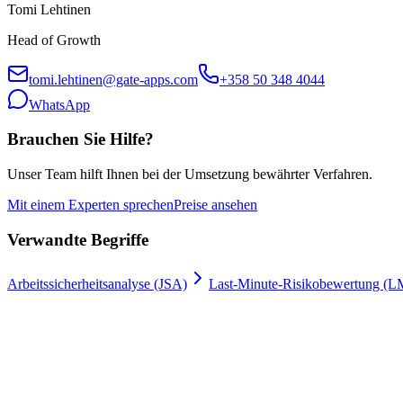
Tomi Lehtinen
Head of Growth
tomi.lehtinen@gate-apps.com
+358 50 348 4044
WhatsApp
Brauchen Sie Hilfe?
Unser Team hilft Ihnen bei der Umsetzung bewährter Verfahren.
Mit einem Experten sprechen
Preise ansehen
Verwandte Begriffe
Arbeitssicherheitsanalyse (JSA)
Last-Minute-Risikobewertung (
Arbeitserlaubnisse digital
100 % Zufriedenheitsgarantie.
Schließen Sie sich führenden Unternehmen wie Meyer Turku, Orion un