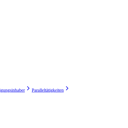
gungsinhaber
Paralleltätigkeiten
uen.