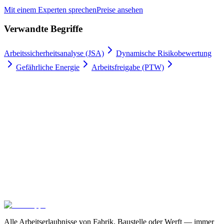
Mit einem Experten sprechen
Preise ansehen
Verwandte Begriffe
Arbeitssicherheitsanalyse (JSA)
Dynamische Risikobewertung
Gefährliche Energie
Arbeitsfreigabe (PTW)
Arbeitserlaubnisse digital
100 % Zufriedenheitsgarantie.
Schließen Sie sich führenden Unternehmen wie Meyer Turku, Orion
und YIT an, die auf Gate Apps für ihre Arbeitserlaubnis-Prozesse
vertrauen.
Sicheres Hosting und globale Compliance
Unbegrenzte
Benutzer
In 4 Wochen einsatzbereit
Kontaktieren Sie uns
Pakete erkunden
Alle Arbeitserlaubnisse von Fabrik, Baustelle oder Werft — immer