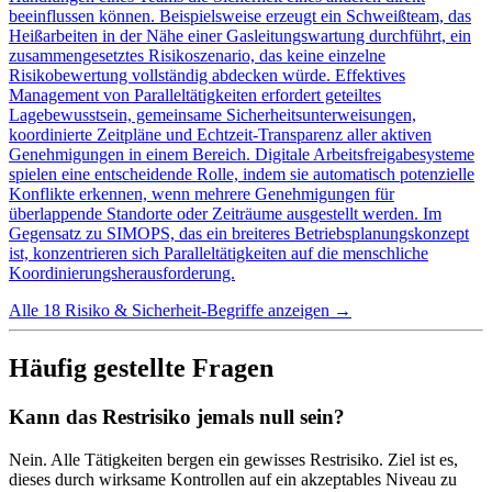
beeinflussen können. Beispielsweise erzeugt ein Schweißteam, das
Heißarbeiten in der Nähe einer Gasleitungswartung durchführt, ein
zusammengesetztes Risikoszenario, das keine einzelne
Risikobewertung vollständig abdecken würde. Effektives
Management von Paralleltätigkeiten erfordert geteiltes
Lagebewusstsein, gemeinsame Sicherheitsunterweisungen,
koordinierte Zeitpläne und Echtzeit-Transparenz aller aktiven
Genehmigungen in einem Bereich. Digitale Arbeitsfreigabesysteme
spielen eine entscheidende Rolle, indem sie automatisch potenzielle
Konflikte erkennen, wenn mehrere Genehmigungen für
überlappende Standorte oder Zeiträume ausgestellt werden. Im
Gegensatz zu SIMOPS, das ein breiteres Betriebsplanungskonzept
ist, konzentrieren sich Paralleltätigkeiten auf die menschliche
Koordinierungsherausforderung.
Alle 18 Risiko & Sicherheit-Begriffe anzeigen
→
Häufig gestellte Fragen
Kann das Restrisiko jemals null sein?
Nein. Alle Tätigkeiten bergen ein gewisses Restrisiko. Ziel ist es,
dieses durch wirksame Kontrollen auf ein akzeptables Niveau zu