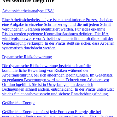
Arbeitssicherheitsanalyse (JSA)
Eine Arbeitssicherheitsanalyse ist ein strukturierter Prozess, bei dem
eine Aufgabe in einzelne Schritte zerlegt und die mit jedem Schritt
verbundenen Gefahren identifiziert werden. Für jedes erkannte
Risiko werden geeignete Kontrollmaßnahmen definiert. Die JSA
wird typischerweise vor Arbeitsbeginn erstellt und oft direkt mit der
Genehmigung verknüpft. In der Praxis stellt sie sicher, dass Arbeiten
systematisch durchdacht werden.
Dynamische Risikobewertung
Die dynamische Risikobewertung bezieht sich auf die
kontinuierliche Bewertung von Risiken während der
Arbeitsausführung bei sich ändernden Bedingungen. Im Gegensatz
zu geplanten Bewertungen wird sie in Echtzeit von Arbeitern vor
Ort durchgeführt. Sie ist in Umgebungen, in denen sich
Bedingungen schnell ändern, entscheidend. In der Praxis unterstützt
sie das Situationsbewusstsein und sichere Entscheidungsfindung.
Gefährliche Energie
Gefährliche Energie umfasst jede Form von Energie, die bei
unerwartetem Freisetzen Schaden verursachen kann. Dazu gehören