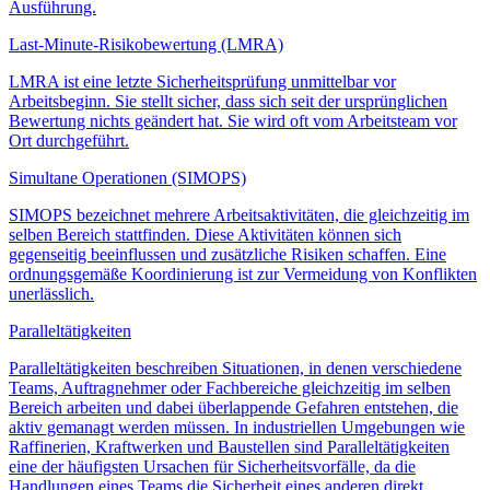
Ausführung.
Last-Minute-Risikobewertung (LMRA)
LMRA ist eine letzte Sicherheitsprüfung unmittelbar vor
Arbeitsbeginn. Sie stellt sicher, dass sich seit der ursprünglichen
Bewertung nichts geändert hat. Sie wird oft vom Arbeitsteam vor
Ort durchgeführt.
Simultane Operationen (SIMOPS)
SIMOPS bezeichnet mehrere Arbeitsaktivitäten, die gleichzeitig im
selben Bereich stattfinden. Diese Aktivitäten können sich
gegenseitig beeinflussen und zusätzliche Risiken schaffen. Eine
ordnungsgemäße Koordinierung ist zur Vermeidung von Konflikten
unerlässlich.
Paralleltätigkeiten
Paralleltätigkeiten beschreiben Situationen, in denen verschiedene
Teams, Auftragnehmer oder Fachbereiche gleichzeitig im selben
Bereich arbeiten und dabei überlappende Gefahren entstehen, die
aktiv gemanagt werden müssen. In industriellen Umgebungen wie
Raffinerien, Kraftwerken und Baustellen sind Paralleltätigkeiten
eine der häufigsten Ursachen für Sicherheitsvorfälle, da die
Handlungen eines Teams die Sicherheit eines anderen direkt