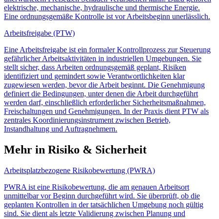
elektrische, mechanische, hydraulische und thermische Energie.
Eine ordnungsgemäße Kontrolle ist vor Arbeitsbeginn unerlässlich.
Arbeitsfreigabe (PTW)
Eine Arbeitsfreigabe ist ein formaler Kontrollprozess zur Steuerung
gefährlicher Arbeitsaktivitäten in industriellen Umgebungen. Sie
stellt sicher, dass Arbeiten ordnungsgemäß geplant, Risiken
identifiziert und gemindert sowie Verantwortlichkeiten klar
zugewiesen werden, bevor die Arbeit beginnt. Die Genehmigung
definiert die Bedingungen, unter denen die Arbeit durchgeführt
werden darf, einschließlich erforderlicher Sicherheitsmaßnahmen,
Freischaltungen und Genehmigungen. In der Praxis dient PTW als
zentrales Koordinierungsinstrument zwischen Betrieb,
Instandhaltung und Auftragnehmern.
Mehr in Risiko & Sicherheit
Arbeitsplatzbezogene Risikobewertung (PWRA)
PWRA ist eine Risikobewertung, die am genauen Arbeitsort
unmittelbar vor Beginn durchgeführt wird. Sie überprüft, ob die
geplanten Kontrollen in der tatsächlichen Umgebung noch gültig
sind. Sie dient als letzte Validierung zwischen Planung und