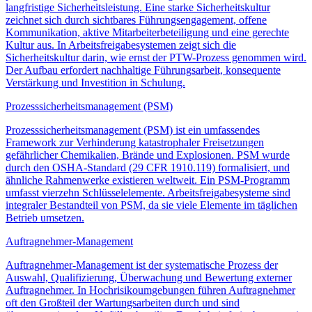
langfristige Sicherheitsleistung. Eine starke Sicherheitskultur
zeichnet sich durch sichtbares Führungsengagement, offene
Kommunikation, aktive Mitarbeiterbeteiligung und eine gerechte
Kultur aus. In Arbeitsfreigabesystemen zeigt sich die
Sicherheitskultur darin, wie ernst der PTW-Prozess genommen wird.
Der Aufbau erfordert nachhaltige Führungsarbeit, konsequente
Verstärkung und Investition in Schulung.
Prozesssicherheitsmanagement (PSM)
Prozesssicherheitsmanagement (PSM) ist ein umfassendes
Framework zur Verhinderung katastrophaler Freisetzungen
gefährlicher Chemikalien, Brände und Explosionen. PSM wurde
durch den OSHA-Standard (29 CFR 1910.119) formalisiert, und
ähnliche Rahmenwerke existieren weltweit. Ein PSM-Programm
umfasst vierzehn Schlüsselelemente. Arbeitsfreigabesysteme sind
integraler Bestandteil von PSM, da sie viele Elemente im täglichen
Betrieb umsetzen.
Auftragnehmer-Management
Auftragnehmer-Management ist der systematische Prozess der
Auswahl, Qualifizierung, Überwachung und Bewertung externer
Auftragnehmer. In Hochrisikoumgebungen führen Auftragnehmer
oft den Großteil der Wartungsarbeiten durch und sind