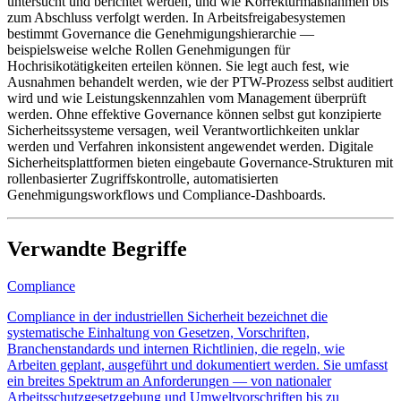
untersucht und berichtet werden, und wie Korrekturmaßnahmen bis
zum Abschluss verfolgt werden. In Arbeitsfreigabesystemen
bestimmt Governance die Genehmigungshierarchie —
beispielsweise welche Rollen Genehmigungen für
Hochrisikotätigkeiten erteilen können. Sie legt auch fest, wie
Ausnahmen behandelt werden, wie der PTW-Prozess selbst auditiert
wird und wie Leistungskennzahlen vom Management überprüft
werden. Ohne effektive Governance können selbst gut konzipierte
Sicherheitssysteme versagen, weil Verantwortlichkeiten unklar
werden und Verfahren inkonsistent angewendet werden. Digitale
Sicherheitsplattformen bieten eingebaute Governance-Strukturen mit
rollenbasierter Zugriffskontrolle, automatisierten
Genehmigungsworkflows und Compliance-Dashboards.
Verwandte Begriffe
Compliance
Compliance in der industriellen Sicherheit bezeichnet die
systematische Einhaltung von Gesetzen, Vorschriften,
Branchenstandards und internen Richtlinien, die regeln, wie
Arbeiten geplant, ausgeführt und dokumentiert werden. Sie umfasst
ein breites Spektrum an Anforderungen — von nationaler
Arbeitsschutzgesetzgebung und Umweltvorschriften bis zu