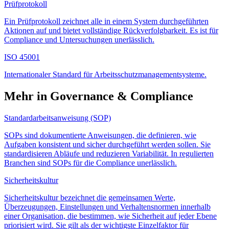
Prüfprotokoll
Ein Prüfprotokoll zeichnet alle in einem System durchgeführten
Aktionen auf und bietet vollständige Rückverfolgbarkeit. Es ist für
Compliance und Untersuchungen unerlässlich.
ISO 45001
Internationaler Standard für Arbeitsschutzmanagementsysteme.
Mehr in Governance & Compliance
Standardarbeitsanweisung (SOP)
SOPs sind dokumentierte Anweisungen, die definieren, wie
Aufgaben konsistent und sicher durchgeführt werden sollen. Sie
standardisieren Abläufe und reduzieren Variabilität. In regulierten
Branchen sind SOPs für die Compliance unerlässlich.
Sicherheitskultur
Sicherheitskultur bezeichnet die gemeinsamen Werte,
Überzeugungen, Einstellungen und Verhaltensnormen innerhalb
einer Organisation, die bestimmen, wie Sicherheit auf jeder Ebene
priorisiert wird. Sie gilt als der wichtigste Einzelfaktor für