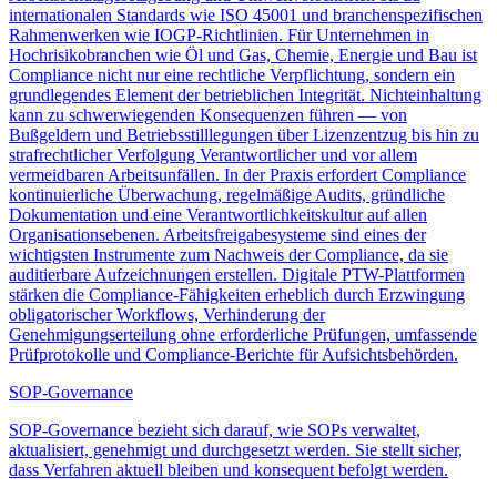
internationalen Standards wie ISO 45001 und branchenspezifischen
Rahmenwerken wie IOGP-Richtlinien. Für Unternehmen in
Hochrisikobranchen wie Öl und Gas, Chemie, Energie und Bau ist
Compliance nicht nur eine rechtliche Verpflichtung, sondern ein
grundlegendes Element der betrieblichen Integrität. Nichteinhaltung
kann zu schwerwiegenden Konsequenzen führen — von
Bußgeldern und Betriebsstilllegungen über Lizenzentzug bis hin zu
strafrechtlicher Verfolgung Verantwortlicher und vor allem
vermeidbaren Arbeitsunfällen. In der Praxis erfordert Compliance
kontinuierliche Überwachung, regelmäßige Audits, gründliche
Dokumentation und eine Verantwortlichkeitskultur auf allen
Organisationsebenen. Arbeitsfreigabesysteme sind eines der
wichtigsten Instrumente zum Nachweis der Compliance, da sie
auditierbare Aufzeichnungen erstellen. Digitale PTW-Plattformen
stärken die Compliance-Fähigkeiten erheblich durch Erzwingung
obligatorischer Workflows, Verhinderung der
Genehmigungserteilung ohne erforderliche Prüfungen, umfassende
Prüfprotokolle und Compliance-Berichte für Aufsichtsbehörden.
SOP-Governance
SOP-Governance bezieht sich darauf, wie SOPs verwaltet,
aktualisiert, genehmigt und durchgesetzt werden. Sie stellt sicher,
dass Verfahren aktuell bleiben und konsequent befolgt werden.