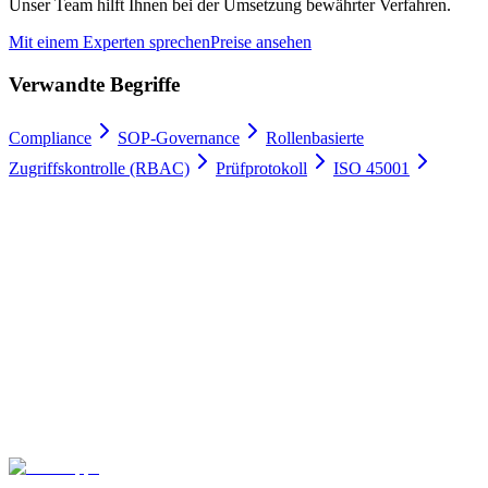
Unser Team hilft Ihnen bei der Umsetzung bewährter Verfahren.
Mit einem Experten sprechen
Preise ansehen
Verwandte Begriffe
Compliance
SOP-Governance
Rollenbasierte
Zugriffskontrolle (RBAC)
Prüfprotokoll
ISO 45001
Arbeitserlaubnisse digital
100 % Zufriedenheitsgarantie.
Schließen Sie sich führenden Unternehmen wie Meyer Turku, Orion
und YIT an, die auf Gate Apps für ihre Arbeitserlaubnis-Prozesse
vertrauen.
Sicheres Hosting und globale Compliance
Unbegrenzte
Benutzer
In 4 Wochen einsatzbereit
Kontaktieren Sie uns
Pakete erkunden