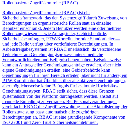
Rollenbasierte Zugriffskontrolle (RBAC)
Rollenbasierte Zugriffskontrolle (RBAC) ist ein
Sicherheitsframework, das den Systemzugriff durch Zuweisung von
Berechtigungen an organisatorische Rollen statt an einzelne
Benutzer einschränkt. Jedem Benutzer werden eine oder mehrere
Rollen zugewiesen — wie Antragsteller, Gebietsbehörde,
Sicherheitsbeauftragter, PTW-Koordinator oder Standortleiter —
und jede Rolle verfügt über vordefinierte Berechtigungen. In
Arbeitsfreigabesystemen ist RBAC unerlässlich, da verschiedene
Teilnehmer am Genehmigungsprozess unterschiedliche
Verantwortlichkeiten und Befugnisebenen haben. Beispielsweise
kann ein Antragsteller Genehmigungsanträge erstellen, aber nicht
eigene Genehmigungen erteilen; eine Gebietsbehörde kann
Genehmigungen für ihren Bereich erteilen, aber nicht für andere; ein
PTW-Koordinator hat Überblick über alle aktiven Genehmigungen,
aber möglicherweise keine Befugnis für bestimmte Hochrisiko-
Genehmigungstypen. RBAC stellt sicher, dass diese Grenzen
systematisch von der Plattform durchgesetzt werden, anstatt auf
manuelle Einhaltung zu vertrauen. Bei Personalveränderungen
vereinfacht RBAC die Zugriffsverwaltung — die Aktualisierung der
Rollenzuweisung passt automatisch alle zugehörigen
Berechtigungen an. RBAC ist eine grundlegende Komponente von
ISO 27001 und Zero-Trust-Sicherheitsarchitekturen.