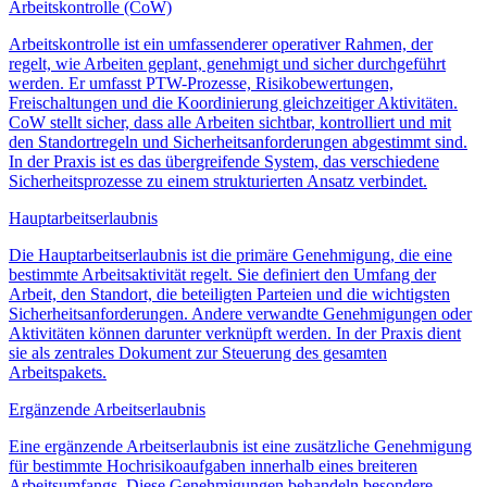
Arbeitskontrolle (CoW)
Arbeitskontrolle ist ein umfassenderer operativer Rahmen, der
regelt, wie Arbeiten geplant, genehmigt und sicher durchgeführt
werden. Er umfasst PTW-Prozesse, Risikobewertungen,
Freischaltungen und die Koordinierung gleichzeitiger Aktivitäten.
CoW stellt sicher, dass alle Arbeiten sichtbar, kontrolliert und mit
den Standortregeln und Sicherheitsanforderungen abgestimmt sind.
In der Praxis ist es das übergreifende System, das verschiedene
Sicherheitsprozesse zu einem strukturierten Ansatz verbindet.
Hauptarbeitserlaubnis
Die Hauptarbeitserlaubnis ist die primäre Genehmigung, die eine
bestimmte Arbeitsaktivität regelt. Sie definiert den Umfang der
Arbeit, den Standort, die beteiligten Parteien und die wichtigsten
Sicherheitsanforderungen. Andere verwandte Genehmigungen oder
Aktivitäten können darunter verknüpft werden. In der Praxis dient
sie als zentrales Dokument zur Steuerung des gesamten
Arbeitspakets.
Ergänzende Arbeitserlaubnis
Eine ergänzende Arbeitserlaubnis ist eine zusätzliche Genehmigung
für bestimmte Hochrisikoaufgaben innerhalb eines breiteren
Arbeitsumfangs. Diese Genehmigungen behandeln besondere