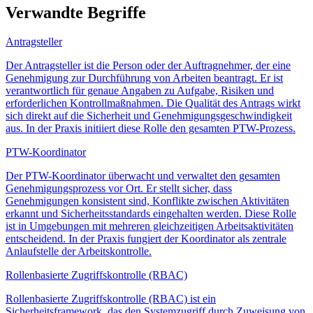
Verwandte Begriffe
Antragsteller
Der Antragsteller ist die Person oder der Auftragnehmer, der eine
Genehmigung zur Durchführung von Arbeiten beantragt. Er ist
verantwortlich für genaue Angaben zu Aufgabe, Risiken und
erforderlichen Kontrollmaßnahmen. Die Qualität des Antrags wirkt
sich direkt auf die Sicherheit und Genehmigungsgeschwindigkeit
aus. In der Praxis initiiert diese Rolle den gesamten PTW-Prozess.
PTW-Koordinator
Der PTW-Koordinator überwacht und verwaltet den gesamten
Genehmigungsprozess vor Ort. Er stellt sicher, dass
Genehmigungen konsistent sind, Konflikte zwischen Aktivitäten
erkannt und Sicherheitsstandards eingehalten werden. Diese Rolle
ist in Umgebungen mit mehreren gleichzeitigen Arbeitsaktivitäten
entscheidend. In der Praxis fungiert der Koordinator als zentrale
Anlaufstelle der Arbeitskontrolle.
Rollenbasierte Zugriffskontrolle (RBAC)
Rollenbasierte Zugriffskontrolle (RBAC) ist ein
Sicherheitsframework, das den Systemzugriff durch Zuweisung von