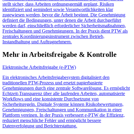
stellt sicher, dass Arbeiten ordnungsgemäß geplant, Risiken
identifiziert und gemindert sowie Verantwortlichkeiten klar
zugewiesen werden, bevor die Arbeit beginnt. Die Genehmigung
definiert die Bedingungen, unter denen die Arbeit durchgeführt
werden darf, einschließlich erforderlicher Sicherheitsmaßnahmen,
Freischaltungen und Genehmigungen. In der Praxis dient PTW als
zentrales Koordinierungsinstrument zwischen Betrieb,
Instandhaltung und Auftragnehmern.
Mehr in Arbeitsfreigabe & Kontrolle
Elektronische Arbeitsfreigabe (e-PTW)
Ein elektronisches Arbeitsfreigabesystem digitalisiert den
traditionellen PTW-Prozess und ersetzt papierbasierte
Genehmigungen durch eine zentrale Softwarelösung. Es ermöglicht
Echtzeit-Transparenz über alle laufenden Arbeiten, automatisierte
Workflows und eine konsistente Durchsetzung von
Sicherheitsregeln. Digitale Systeme können Risikobewertungen,
Genehmigungen, Freischaltungen und Kommunikation in einer
Plattform vereinen. In der Praxis verbessert e-PTW die Effizienz,
reduziert menschliche Fehler und ermöglicht bessere
Datenverfolgung und Berichterstattung.