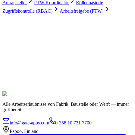
Antragsteller
PTW-Koordinator
Rollenbasierte
Zugriffskontrolle (RBAC)
Arbeitsfreigabe (PTW)
Arbeitserlaubnisse digital
100 % Zufriedenheitsgarantie.
Schließen Sie sich führenden Unternehmen wie Meyer Turku, Orion
und YIT an, die auf Gate Apps für ihre Arbeitserlaubnis-Prozesse
vertrauen.
Sicheres Hosting und globale Compliance
Unbegrenzte
Benutzer
In 4 Wochen einsatzbereit
Kontaktieren Sie uns
Pakete erkunden
Alle Arbeitserlaubnisse von Fabrik, Baustelle oder Werft — immer
griffbereit.
info@gate-apps.com
+358 10 731 7700
Espoo, Finland