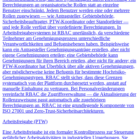
Berechtigungen an organisatorische Rollen statt an einzelne
Benutzer einschränkt. Jedem Benutzer werden eine oder mehrere
Rollen zugewiesen — wie Antragsteller, Gebietsbehörde,
Sicherheitsbeauftragter, PTW-Koordinator oder Standortleiter —
und jede Rolle verfügt über vordefinierte Berechtigungen. In
Arbeitsfreigabesystemen ist RBAC unerlässlich, da verschiedene
Teilnehmer am Genehmigungsprozess unterschiedliche
Verantwortlichkeiten und Befugnisebenen haben. Beispielsweise
kann ein Antragsteller Genehmigungsanträge erstellen, aber nicht
eigene Genehmigungen erteilen; eine Gebietsbehörde kann
Genehmigungen für ihren Bereich erteilen, aber nicht für andere; ein
PTW-Koordinator hat Überblick über alle aktiven Genehmigungen,
aber möglicherweise keine Befugnis für bestimmte Hochrisiko-
Genehmigungstypen. RBAC stellt sicher, dass diese Grenzen
systematisch von der Plattform durchgesetzt werden, anstatt auf
manuelle Einhaltung zu vertrauen. Bei Personalveränderungen
vereinfacht RBAC die Zugriffsverwaltung — die Aktualisierung der
Rollenzuweisung passt automatisch alle zugehörigen
Berechtigungen an. RBAC ist eine grundlegende Komponente von
ISO 27001 und Zero-Trust-Sicherheitsarchitekturen.
Arbeitsfreigabe (PTW)
Eine Arbeitsfreigabe ist ein formaler Kontrollprozess zur Steuerung
gefährlicher Arbeitsaktivitäten in industriellen Umgebungen. Sie