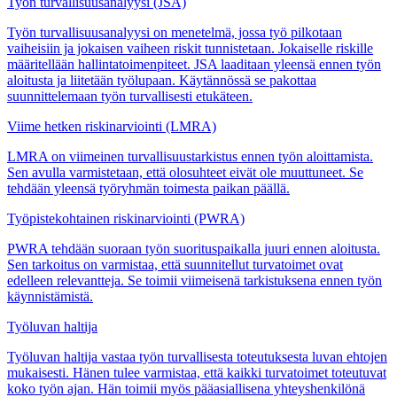
Työn turvallisuusanalyysi (JSA)
Työn turvallisuusanalyysi on menetelmä, jossa työ pilkotaan
vaiheisiin ja jokaisen vaiheen riskit tunnistetaan. Jokaiselle riskille
määritellään hallintatoimenpiteet. JSA laaditaan yleensä ennen työn
aloitusta ja liitetään työlupaan. Käytännössä se pakottaa
suunnittelemaan työn turvallisesti etukäteen.
Viime hetken riskinarviointi (LMRA)
LMRA on viimeinen turvallisuustarkistus ennen työn aloittamista.
Sen avulla varmistetaan, että olosuhteet eivät ole muuttuneet. Se
tehdään yleensä työryhmän toimesta paikan päällä.
Työpistekohtainen riskinarviointi (PWRA)
PWRA tehdään suoraan työn suorituspaikalla juuri ennen aloitusta.
Sen tarkoitus on varmistaa, että suunnitellut turvatoimet ovat
edelleen relevantteja. Se toimii viimeisenä tarkistuksena ennen työn
käynnistämistä.
Työluvan haltija
Työluvan haltija vastaa työn turvallisesta toteutuksesta luvan ehtojen
mukaisesti. Hänen tulee varmistaa, että kaikki turvatoimet toteutuvat
koko työn ajan. Hän toimii myös pääasiallisena yhteyshenkilönä