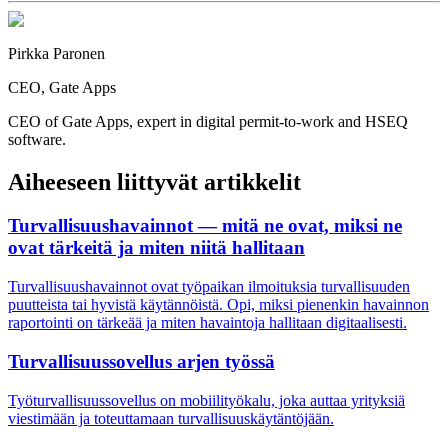
Pirkka Paronen
CEO
, Gate Apps
CEO of Gate Apps, expert in digital permit-to-work and HSEQ
software.
Aiheeseen liittyvät artikkelit
Turvallisuushavainnot — mitä ne ovat, miksi ne
ovat tärkeitä ja miten niitä hallitaan
Turvallisuushavainnot ovat työpaikan ilmoituksia turvallisuuden
puutteista tai hyvistä käytännöistä. Opi, miksi pienenkin havainnon
raportointi on tärkeää ja miten havaintoja hallitaan digitaalisesti.
Turvallisuussovellus arjen työssä
Työturvallisuussovellus on mobiilityökalu, joka auttaa yrityksiä
viestimään ja toteuttamaan turvallisuuskäytäntöjään.