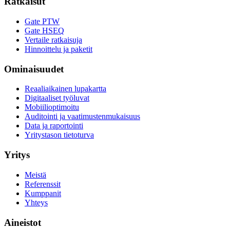
Ratkaisut
Gate PTW
Gate HSEQ
Vertaile ratkaisuja
Hinnoittelu ja paketit
Ominaisuudet
Reaaliaikainen lupakartta
Digitaaliset työluvat
Mobiilioptimoitu
Auditointi ja vaatimustenmukaisuus
Data ja raportointi
Yritystason tietoturva
Yritys
Meistä
Referenssit
Kumppanit
Yhteys
Aineistot