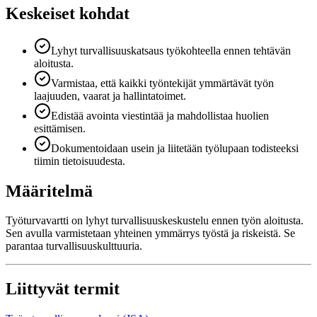
Keskeiset kohdat
Lyhyt turvallisuuskatsaus työkohteella ennen tehtävän
aloitusta.
Varmistaa, että kaikki työntekijät ymmärtävät työn
laajuuden, vaarat ja hallintatoimet.
Edistää avointa viestintää ja mahdollistaa huolien
esittämisen.
Dokumentoidaan usein ja liitetään työlupaan todisteeksi
tiimin tietoisuudesta.
Määritelmä
Työturvavartti on lyhyt turvallisuuskeskustelu ennen työn aloitusta.
Sen avulla varmistetaan yhteinen ymmärrys työstä ja riskeistä. Se
parantaa turvallisuuskulttuuria.
Liittyvät termit