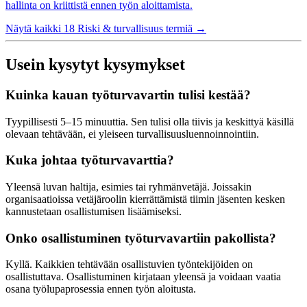
hallinta on kriittistä ennen työn aloittamista.
Näytä kaikki 18 Riski & turvallisuus termiä
→
Usein kysytyt kysymykset
Kuinka kauan työturvavartin tulisi kestää?
Tyypillisesti 5–15 minuuttia. Sen tulisi olla tiivis ja keskittyä käsillä
olevaan tehtävään, ei yleiseen turvallisuusluennoinnointiin.
Kuka johtaa työturvavarttia?
Yleensä luvan haltija, esimies tai ryhmänvetäjä. Joissakin
organisaatioissa vetäjäroolin kierrättämistä tiimin jäsenten kesken
kannustetaan osallistumisen lisäämiseksi.
Onko osallistuminen työturvavartiin pakollista?
Kyllä. Kaikkien tehtävään osallistuvien työntekijöiden on
osallistuttava. Osallistuminen kirjataan yleensä ja voidaan vaatia
osana työlupaprosessia ennen työn aloitusta.