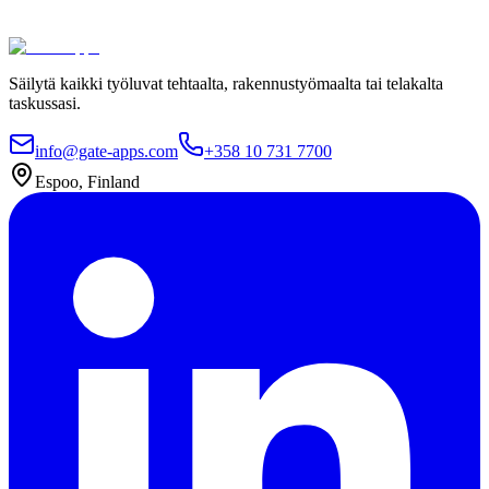
Ota yhteyttä
Katso hinnat
Säilytä kaikki työluvat tehtaalta, rakennustyömaalta tai telakalta
taskussasi.
info@gate-apps.com
+358 10 731 7700
Espoo, Finland