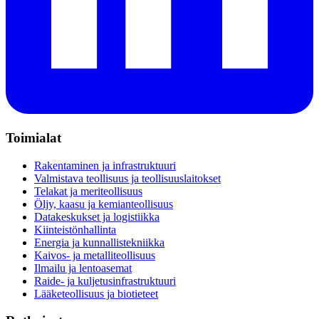
Toimialat
Rakentaminen ja infrastruktuuri
Valmistava teollisuus ja teollisuuslaitokset
Telakat ja meriteollisuus
Öljy, kaasu ja kemianteollisuus
Datakeskukset ja logistiikka
Kiinteistönhallinta
Energia ja kunnallistekniikka
Kaivos- ja metalliteollisuus
Ilmailu ja lentoasemat
Raide- ja kuljetusinfrastruktuuri
Lääketeollisuus ja biotieteet