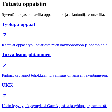
Tutustu oppaisiin
Syventä tietojasi kattavilla oppaillamme ja asiantuntijaresursseilla.
Työlupa-oppaat
Kattavat oppaat työlupajärjestelmien käyttöönottoon ja optimointiin.
Turvallisuusjohtaminen
Parhaat käytännöt tehokkaan turvallisuusjohtamisen rakentamiseen.
UKK
Usein kysyttyjä kysymyksiä Gate Appsista ja työlupajärjestelmistä.