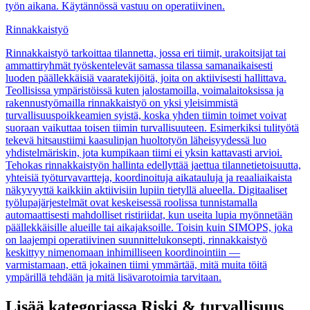
työn aikana. Käytännössä vastuu on operatiivinen.
Rinnakkaistyö
Rinnakkaistyö tarkoittaa tilannetta, jossa eri tiimit, urakoitsijat tai
ammattiryhmät työskentelevät samassa tilassa samanaikaisesti
luoden päällekkäisiä vaaratekijöitä, joita on aktiivisesti hallittava.
Teollisissa ympäristöissä kuten jalostamoilla, voimalaitoksissa ja
rakennustyömailla rinnakkaistyö on yksi yleisimmistä
turvallisuuspoikkeamien syistä, koska yhden tiimin toimet voivat
suoraan vaikuttaa toisen tiimin turvallisuuteen. Esimerkiksi tulityötä
tekevä hitsaustiimi kaasulinjan huoltotyön läheisyydessä luo
yhdistelmäriskin, jota kumpikaan tiimi ei yksin kattavasti arvioi.
Tehokas rinnakkaistyön hallinta edellyttää jaettua tilannetietoisuutta,
yhteisiä työturvavartteja, koordinoituja aikatauluja ja reaaliaikaista
näkyvyyttä kaikkiin aktiivisiin lupiin tietyllä alueella. Digitaaliset
työlupajärjestelmät ovat keskeisessä roolissa tunnistamalla
automaattisesti mahdolliset ristiriidat, kun useita lupia myönnetään
päällekkäisille alueille tai aikajaksoille. Toisin kuin SIMOPS, joka
on laajempi operatiivinen suunnittelukonsepti, rinnakkaistyö
keskittyy nimenomaan inhimilliseen koordinointiin —
varmistamaan, että jokainen tiimi ymmärtää, mitä muita töitä
ympärillä tehdään ja mitä lisävarotoimia tarvitaan.
Lisää kategoriassa Riski & turvallisuus