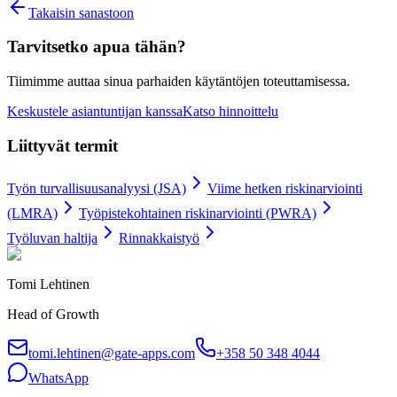
Takaisin sanastoon
Tarvitsetko apua tähän?
Tiimimme auttaa sinua parhaiden käytäntöjen toteuttamisessa.
Keskustele asiantuntijan kanssa
Katso hinnoittelu
Liittyvät termit
Työn turvallisuusanalyysi (JSA)
Viime hetken riskinarviointi
(LMRA)
Työpistekohtainen riskinarviointi (PWRA)
Työluvan haltija
Rinnakkaistyö
Tomi Lehtinen
Head of Growth
tomi.lehtinen@gate-apps.com
+358 50 348 4044
WhatsApp