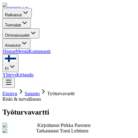
Ratkaisut
Toimialat
Ominaisuudet
Aineistot
Hinnat
Meistä
Kumppanit
FI
Yhteys
Kirjaudu
Etusivu
Sanasto
Työturvavartti
Riski & turvallisuus
Työturvavartti
Kirjoittanut
Pirkka Paronen
Tarkastanut
Tomi Lehtinen