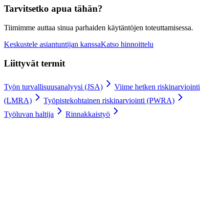
Tarvitsetko apua tähän?
Tiimimme auttaa sinua parhaiden käytäntöjen toteuttamisessa.
Keskustele asiantuntijan kanssa
Katso hinnoittelu
Liittyvät termit
Työn turvallisuusanalyysi (JSA)
Viime hetken riskinarviointi
(LMRA)
Työpistekohtainen riskinarviointi (PWRA)
Työluvan haltija
Rinnakkaistyö
Työluvat digitaalisesti
100 % tyytyväisyystakuu.
Liity johtavien yritysten kuten Meyer Turku, Orion ja YIT
joukkoon, jotka luottavat Gate Appsiin työlupaprosesseissaan.
Turvallinen hosting ja kansainvälinen säädöstenmukaisuus
Rajaton käyttäjämäärä
Käyttöönotto 4 viikossa