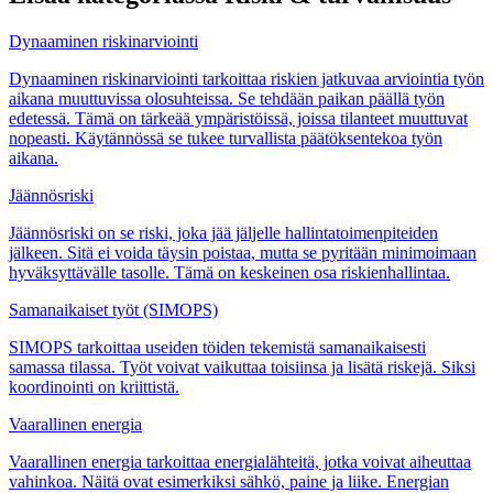
Dynaaminen riskinarviointi
Dynaaminen riskinarviointi tarkoittaa riskien jatkuvaa arviointia työn
aikana muuttuvissa olosuhteissa. Se tehdään paikan päällä työn
edetessä. Tämä on tärkeää ympäristöissä, joissa tilanteet muuttuvat
nopeasti. Käytännössä se tukee turvallista päätöksentekoa työn
aikana.
Jäännösriski
Jäännösriski on se riski, joka jää jäljelle hallintatoimenpiteiden
jälkeen. Sitä ei voida täysin poistaa, mutta se pyritään minimoimaan
hyväksyttävälle tasolle. Tämä on keskeinen osa riskienhallintaa.
Samanaikaiset työt (SIMOPS)
SIMOPS tarkoittaa useiden töiden tekemistä samanaikaisesti
samassa tilassa. Työt voivat vaikuttaa toisiinsa ja lisätä riskejä. Siksi
koordinointi on kriittistä.
Vaarallinen energia
Vaarallinen energia tarkoittaa energialähteitä, jotka voivat aiheuttaa
vahinkoa. Näitä ovat esimerkiksi sähkö, paine ja liike. Energian