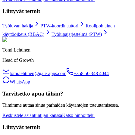
Liittyvät termit
Työluvan hakija
PTW-koordinaattori
Roolipohjainen
käyttöoikeus (RBAC)
Työlupajärjestelmä (PTW)
Tomi Lehtinen
Head of Growth
tomi.lehtinen@gate-apps.com
+358 50 348 4044
WhatsApp
Tarvitsetko apua tähän?
Tiimimme auttaa sinua parhaiden käytäntöjen toteuttamisessa.
Keskustele asiantuntijan kanssa
Katso hinnoittelu
Liittyvät termit