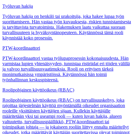
Työluvan hakija
Työluvan hakija on henkilö tai urakoitsija, joka hakee lupaa työn
suorittamiseen. Hän vastaa työn kuvauksesta, riskien tunnistamisesta
ja tarvittavista turvatoimista. Hakemuksen laatu vaikuttaa suoraan
turvallisuuteen ja hyväksyntänopeuteen. Käytännössä tämä rooli
käynnistää koko prosessin.
PTW-koordinaattori
PTW-koordinaattori vastaa työlupaprosessin kokonaisuudesta. Hän
varmistaa lupien yhtenäisyyden, tunnistaa ristiriidat eri töiden välillä
ja valvoo turvallisuusvaatimuksia. Rooli on erityisen tärkeä
monimutkaisissa ympäristöissä. Käytännössä hän toimii
työnhallinnan keskuspisteenä.
Roolipohjainen käyttöoikeus (RBAC)
Roolipohjainen käyttöoikeus (RBAC) on turvallisuuskehys, joka
rajoittaa järjestelmän käyttöä myöntämällä oikeudet organisaation
rooleille yksittäisten käyttäjien sijaan. Kullekin käyttäjälle
määritetään yksi tai useampi rooli — kuten luvan hakija, alueen
valtuutettu, turvallisuuspäällikkö, PTW-koordinaattori tai
toimipaikan johtaja — ja jokaiseen rooliin liittyy ennalta määritellyt
oikeudet, jotka määrittävät käyttäjän suoritettavissa olevat toiminnot