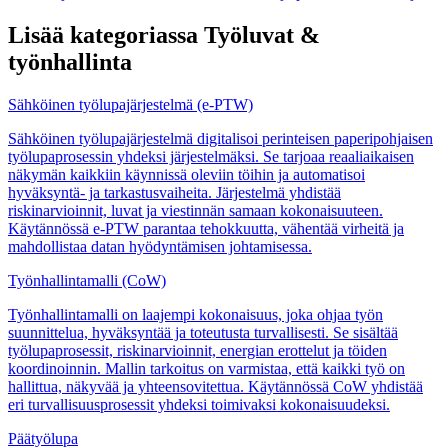
Lisää kategoriassa Työluvat &
työnhallinta
Sähköinen työlupajärjestelmä (e-PTW)
Sähköinen työlupajärjestelmä digitalisoi perinteisen paperipohjaisen
työlupaprosessin yhdeksi järjestelmäksi. Se tarjoaa reaaliaikaisen
näkymän kaikkiin käynnissä oleviin töihin ja automatisoi
hyväksyntä- ja tarkastusvaiheita. Järjestelmä yhdistää
riskinarvioinnit, luvat ja viestinnän samaan kokonaisuuteen.
Käytännössä e-PTW parantaa tehokkuutta, vähentää virheitä ja
mahdollistaa datan hyödyntämisen johtamisessa.
Työnhallintamalli (CoW)
Työnhallintamalli on laajempi kokonaisuus, joka ohjaa työn
suunnittelua, hyväksyntää ja toteutusta turvallisesti. Se sisältää
työlupaprosessit, riskinarvioinnit, energian erottelut ja töiden
koordinoinnin. Mallin tarkoitus on varmistaa, että kaikki työ on
hallittua, näkyvää ja yhteensovitettua. Käytännössä CoW yhdistää
eri turvallisuusprosessit yhdeksi toimivaksi kokonaisuudeksi.
Päätyölupa