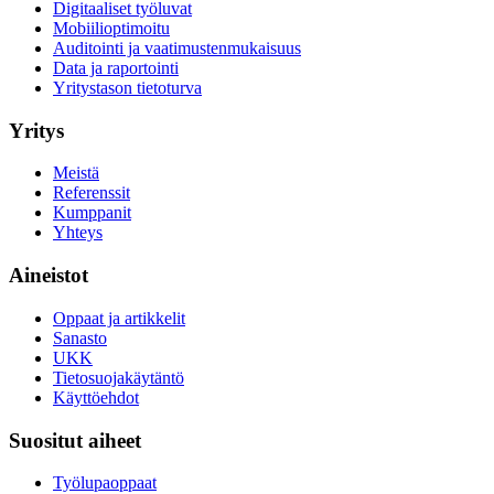
Digitaaliset työluvat
Mobiilioptimoitu
Auditointi ja vaatimustenmukaisuus
Data ja raportointi
Yritystason tietoturva
Yritys
Meistä
Referenssit
Kumppanit
Yhteys
Aineistot
Oppaat ja artikkelit
Sanasto
UKK
Tietosuojakäytäntö
Käyttöehdot
Suositut aiheet
Työlupaoppaat