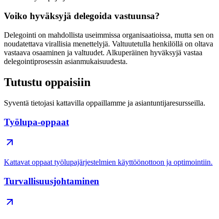
Voiko hyväksyjä delegoida vastuunsa?
Delegointi on mahdollista useimmissa organisaatioissa, mutta sen on
noudatettava virallisia menettelyjä. Valtuutetulla henkilöllä on oltava
vastaava osaaminen ja valtuudet. Alkuperäinen hyväksyjä vastaa
delegointiprosessin asianmukaisuudesta.
Tutustu oppaisiin
Syventä tietojasi kattavilla oppaillamme ja asiantuntijaresursseilla.
Työlupa-oppaat
Kattavat oppaat työlupajärjestelmien käyttöönottoon ja optimointiin.
Turvallisuusjohtaminen