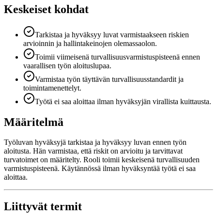
Keskeiset kohdat
Tarkistaa ja hyväksyy luvat varmistaakseen riskien
arvioinnin ja hallintakeinojen olemassaolon.
Toimii viimeisenä turvallisuusvarmistuspisteenä ennen
vaarallisen työn aloituslupaa.
Varmistaa työn täyttävän turvallisuusstandardit ja
toimintamenettelyt.
Työtä ei saa aloittaa ilman hyväksyjän virallista kuittausta.
Määritelmä
Työluvan hyväksyjä tarkistaa ja hyväksyy luvan ennen työn
aloitusta. Hän varmistaa, että riskit on arvioitu ja tarvittavat
turvatoimet on määritelty. Rooli toimii keskeisenä turvallisuuden
varmistuspisteenä. Käytännössä ilman hyväksyntää työtä ei saa
aloittaa.
Liittyvät termit