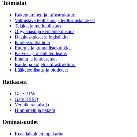
Toimialat
Rakentaminen ja infrastruktuuri
Valmistava teollisuus ja teollisuuslaitokset
Telakat ja meriteollisuus
Öljy, kaasu ja kemianteollisuus
Datakeskukset ja logistiikka
Kiinteistönhallinta
Energia ja kunnallistekniikka
Kaivos- ja metalliteollisuus
Ilmailu ja lentoasemat
Raide- ja kuljetusinfrastruktuuri
Lääketeollisuus ja biotieteet
Ratkaisut
Gate PTW
Gate HSEQ
Vertaile ratkaisuja
Hinnoittelu ja paketit
Ominaisuudet
Reaaliaikainen lupakartta