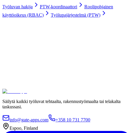
Työluvan hakija
PTW-koordinaattori
Roolipohjainen
käyttöoikeus (RBAC)
Työlupajärjestelmä (PTW)
Työluvat digitaalisesti
100 % tyytyväisyystakuu.
Liity johtavien yritysten kuten Meyer Turku, Orion ja YIT
joukkoon, jotka luottavat Gate Appsiin työlupaprosesseissaan.
Turvallinen hosting ja kansainvälinen säädöstenmukaisuus
Rajaton käyttäjämäärä
Käyttöönotto 4 viikossa
Ota yhteyttä
Katso hinnat
Säilytä kaikki työluvat tehtaalta, rakennustyömaalta tai telakalta
taskussasi.
info@gate-apps.com
+358 10 731 7700
Espoo, Finland