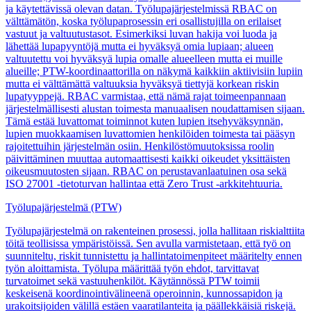
ja käytettävissä olevan datan. Työlupajärjestelmissä RBAC on
välttämätön, koska työlupaprosessin eri osallistujilla on erilaiset
vastuut ja valtuutustasot. Esimerkiksi luvan hakija voi luoda ja
lähettää lupapyyntöjä mutta ei hyväksyä omia lupiaan; alueen
valtuutettu voi hyväksyä lupia omalle alueelleen mutta ei muille
alueille; PTW-koordinaattorilla on näkymä kaikkiin aktiivisiin lupiin
mutta ei välttämättä valtuuksia hyväksyä tiettyjä korkean riskin
lupatyyppejä. RBAC varmistaa, että nämä rajat toimeenpannaan
järjestelmällisesti alustan toimesta manuaalisen noudattamisen sijaan.
Tämä estää luvattomat toiminnot kuten lupien itsehyväksynnän,
lupien muokkaamisen luvattomien henkilöiden toimesta tai pääsyn
rajoitettuihin järjestelmän osiin. Henkilöstömuutoksissa roolin
päivittäminen muuttaa automaattisesti kaikki oikeudet yksittäisten
oikeusmuutosten sijaan. RBAC on perustavanlaatuinen osa sekä
ISO 27001 -tietoturvan hallintaa että Zero Trust -arkkitehtuuria.
Työlupajärjestelmä (PTW)
Työlupajärjestelmä on rakenteinen prosessi, jolla hallitaan riskialttiita
töitä teollisissa ympäristöissä. Sen avulla varmistetaan, että työ on
suunniteltu, riskit tunnistettu ja hallintatoimenpiteet määritelty ennen
työn aloittamista. Työlupa määrittää työn ehdot, tarvittavat
turvatoimet sekä vastuuhenkilöt. Käytännössä PTW toimii
keskeisenä koordinointivälineenä operoinnin, kunnossapidon ja
urakoitsijoiden välillä estäen vaaratilanteita ja päällekkäisiä riskejä.