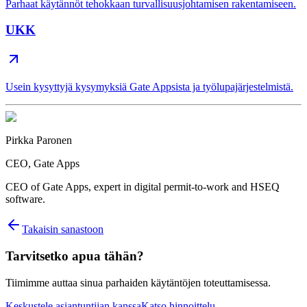
Parhaat käytännöt tehokkaan turvallisuusjohtamisen rakentamiseen.
UKK
Usein kysyttyjä kysymyksiä Gate Appsista ja työlupajärjestelmistä.
Pirkka Paronen
CEO
, Gate Apps
CEO of Gate Apps, expert in digital permit-to-work and HSEQ
software.
Takaisin sanastoon
Tarvitsetko apua tähän?
Tiimimme auttaa sinua parhaiden käytäntöjen toteuttamisessa.
Keskustele asiantuntijan kanssa
Katso hinnoittelu