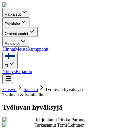
Ratkaisut
Toimialat
Ominaisuudet
Aineistot
Hinnat
Meistä
Kumppanit
FI
Yhteys
Kirjaudu
Etusivu
Sanasto
Työluvan hyväksyjä
Työluvat & työnhallinta
Työluvan hyväksyjä
Kirjoittanut
Pirkka Paronen
Tarkastanut
Tomi Lehtinen