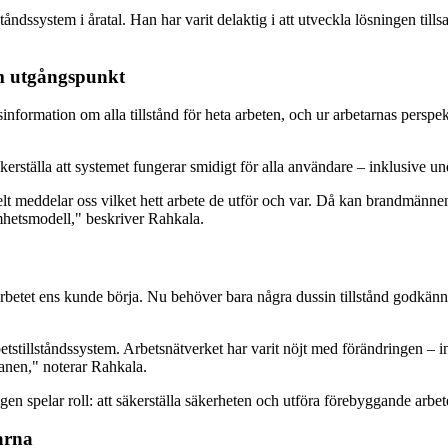
åndssystem i åratal. Han har varit delaktig i att utveckla lösningen till
m utgångspunkt
formation om alla tillstånd för heta arbeten, och ur arbetarnas perspekti
äkerställa att systemet fungerar smidigt för alla användare – inklusive u
lt meddelar oss vilket hett arbete de utför och var. Då kan brandmännen
amhetsmodell," beskriver Rahkala.
betet ens kunde börja. Nu behöver bara några dussin tillstånd godkänna
arbetstillståndssystem. Arbetsnätverket har varit nöjt med förändringen – 
anen," noterar Rahkala.
spelar roll: att säkerställa säkerheten och utföra förebyggande arbete i s
arna