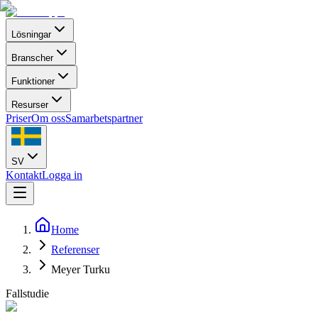
Lösningar
Branscher
Funktioner
Resurser
Priser
Om oss
Samarbetspartner
SV
Kontakt
Logga in
Home
Referenser
Meyer Turku
Fallstudie