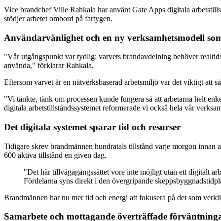
Vice brandchef Ville Rahkala har använt Gate Apps digitala arbetstillst
stödjer arbetet ombord på fartygen.
Användarvänlighet och en ny verksamhetsmodell so
"Vår utgångspunkt var tydlig: varvets brandavdelning behöver realtidsin
använda," förklarar Rahkala.
Eftersom varvet är en nätverksbaserad arbetsmiljö var det viktigt att s
"Vi tänkte, tänk om processen kunde fungera så att arbetarna helt enke
digitala arbetstillståndssystemet reformerade vi också hela vår verks
Det digitala systemet sparar tid och resurser
Tidigare skrev brandmännen hundratals tillstånd varje morgon innan ar
600 aktiva tillstånd en given dag.
"Det här tillvägagångssättet vore inte möjligt utan ett digitalt 
Fördelarna syns direkt i den övergripande skeppsbyggnadstidpl
Brandmännen har nu mer tid och energi att fokusera på det som verkligen 
Samarbete och mottagande överträffade förväntning