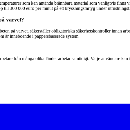
emperaturer som kan antända brännbara material som vanligtvis finns vi
p till 300 000 euro per minut på ett kryssningsfartyg under utrustningsf
 på varvet?
arbeten på varvet, säkerställer obligatoriska säkerhetskontroller innan ar
som är inneboende i pappersbaserade system.
r arbetare från många olika länder arbetar samtidigt. Varje användare kan