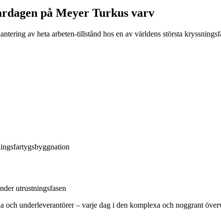
 vardagen på Meyer Turkus varv
tering av heta arbeten-tillstånd hos en av världens största kryssnings
sningsfartygsbyggnation
under utrustningsfasen
lda och underleverantörer – varje dag i den komplexa och noggrant över