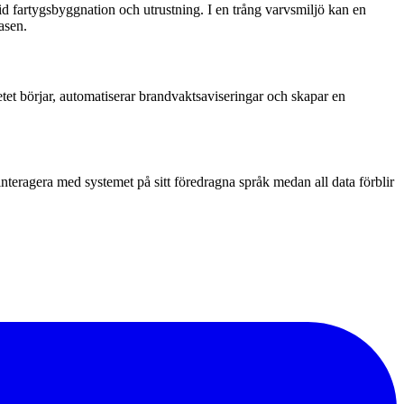
d fartygsbyggnation och utrustning. I en trång varvsmiljö kan en
asen.
betet börjar, automatiserar brandvaktsaviseringar och skapar en
 interagera med systemet på sitt föredragna språk medan all data förblir