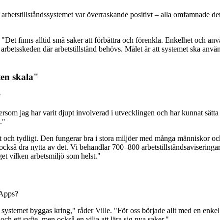
etstillståndssystemet var överraskande positivt – alla omfamnade det! Så
"Det finns alltid små saker att förbättra och förenkla. Enkelhet och anvä
 arbetsskeden där arbetstillstånd behövs. Målet är att systemet ska anvä
ten skala"
?
ftersom jag har varit djupt involverad i utvecklingen och har kunnat sätt
."
elt och tydligt. Den fungerar bra i stora miljöer med många människor och 
också dra nytta av det. Vi behandlar 700–800 arbetstillståndsaviseringar
get vilken arbetsmiljö som helst."
 Apps?
a systemet byggas kring," råder Ville. "För oss började allt med en enk
ch ett syfte, men också en vilja att lära sig nya saker."