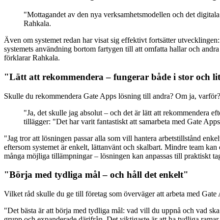
"Mottagandet av den nya verksamhetsmodellen och det digitala arb
Rahkala.
Även om systemet redan har visat sig effektivt fortsätter utvecklingen: 
systemets användning bortom fartygen till att omfatta hallar och andra
förklarar Rahkala.
"Lätt att rekommendera – fungerar både i stor och li
Skulle du rekommendera Gate Apps lösning till andra? Om ja, varför
"Ja, det skulle jag absolut – och det är lätt att rekommendera e
tillägger: "Det har varit fantastiskt att samarbeta med Gate Apps
"Jag tror att lösningen passar alla som vill hantera arbetstillstånd enk
eftersom systemet är enkelt, lättanvänt och skalbart. Mindre team kan 
många möjliga tillämpningar – lösningen kan anpassas till praktiskt ta
"Börja med tydliga mål – och håll det enkelt"
Vilket råd skulle du ge till företag som överväger att arbeta med Gate
"Det bästa är att börja med tydliga mål: vad vill du uppnå och vad sk
grupp och expanderade därifrån. Det viktigaste är att ha tydliga ramar o