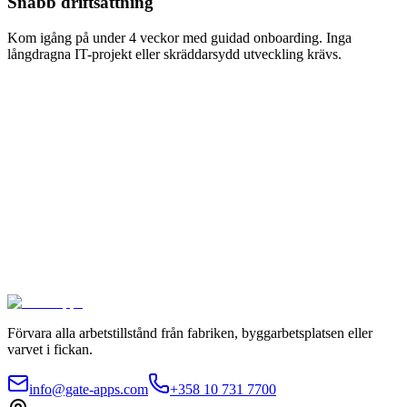
Snabb driftsättning
Kom igång på under 4 veckor med guidad onboarding. Inga
långdragna IT-projekt eller skräddarsydd utveckling krävs.
Arbetstillstånd digitalt
100 % nöjdhetsgaranti.
Anslut er till ledande företag som Meyer Turku, Orion och YIT som
litar på Gate Apps för sina arbetstillståndsprocesser.
Säker hosting och global regelefterlevnad
Obegränsat antal
användare
Driftsatt på 4 veckor
Kontakta oss
Utforska paket
Förvara alla arbetstillstånd från fabriken, byggarbetsplatsen eller
varvet i fickan.
info@gate-apps.com
+358 10 731 7700