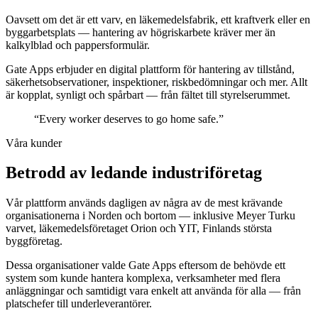
Oavsett om det är ett varv, en läkemedelsfabrik, ett kraftverk eller en
byggarbetsplats — hantering av högriskarbete kräver mer än
kalkylblad och pappersformulär.
Gate Apps erbjuder en digital plattform för hantering av tillstånd,
säkerhetsobservationer, inspektioner, riskbedömningar och mer. Allt
är kopplat, synligt och spårbart — från fältet till styrelserummet.
“
Every worker deserves to go home safe
.”
Våra kunder
Betrodd av ledande industriföretag
Vår plattform används dagligen av några av de mest krävande
organisationerna i Norden och bortom — inklusive Meyer Turku
varvet, läkemedelsföretaget Orion och YIT, Finlands största
byggföretag.
Dessa organisationer valde Gate Apps eftersom de behövde ett
system som kunde hantera komplexa, verksamheter med flera
anläggningar och samtidigt vara enkelt att använda för alla — från
platschefer till underleverantörer.