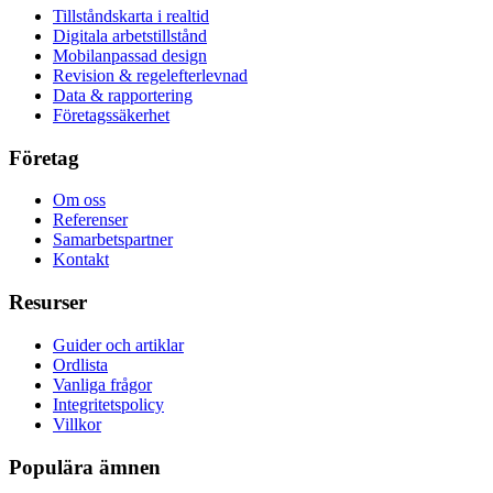
Tillståndskarta i realtid
Digitala arbetstillstånd
Mobilanpassad design
Revision & regelefterlevnad
Data & rapportering
Företagssäkerhet
Företag
Om oss
Referenser
Samarbetspartner
Kontakt
Resurser
Guider och artiklar
Ordlista
Vanliga frågor
Integritetspolicy
Villkor
Populära ämnen