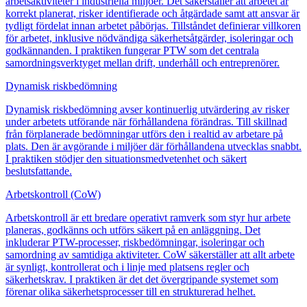
arbetsaktiviteter i industriella miljöer. Det säkerställer att arbetet är
korrekt planerat, risker identifierade och åtgärdade samt att ansvar är
tydligt fördelat innan arbetet påbörjas. Tillståndet definierar villkoren
för arbetet, inklusive nödvändiga säkerhetsåtgärder, isoleringar och
godkännanden. I praktiken fungerar PTW som det centrala
samordningsverktyget mellan drift, underhåll och entreprenörer.
Dynamisk riskbedömning
Dynamisk riskbedömning avser kontinuerlig utvärdering av risker
under arbetets utförande när förhållandena förändras. Till skillnad
från förplanerade bedömningar utförs den i realtid av arbetare på
plats. Den är avgörande i miljöer där förhållandena utvecklas snabbt.
I praktiken stödjer den situationsmedvetenhet och säkert
beslutsfattande.
Arbetskontroll (CoW)
Arbetskontroll är ett bredare operativt ramverk som styr hur arbete
planeras, godkänns och utförs säkert på en anläggning. Det
inkluderar PTW-processer, riskbedömningar, isoleringar och
samordning av samtidiga aktiviteter. CoW säkerställer att allt arbete
är synligt, kontrollerat och i linje med platsens regler och
säkerhetskrav. I praktiken är det det övergripande systemet som
förenar olika säkerhetsprocesser till en strukturerad helhet.