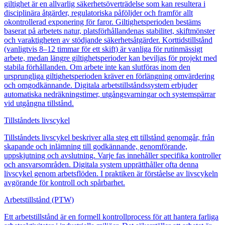
giltighet är en allvarlig säkerhetsöverträdelse som kan resultera i
disciplinära åtgärder, regulatoriska påföljder och framför allt
okontrollerad exponering för faror. Giltighetsperioden bestäms
baserat på arbetets natur, platsförhållandenas stabilitet, skiftmönster
och varaktigheten av stödjande säkerhetsåtgärder. Korttidstillstånd
(vanligtvis 8–12 timmar för ett skift) är vanliga för rutinmässigt
arbete, medan längre giltighetsperioder kan beviljas för projekt med
stabila förhållanden. Om arbete inte kan slutföras inom den
ursprungliga giltighetsperioden kräver en förlängning omvärdering
och omgodkännande. Digitala arbetstillståndssystem erbjuder
automatiska nedräkningstimer, utgångsvarningar och systemspärrar
vid utgångna tillstånd.
Tillståndets livscykel
Tillståndets livscykel beskriver alla steg ett tillstånd genomgår, från
skapande och inlämning till godkännande, genomförande,
uppskjutning och avslutning. Varje fas innehåller specifika kontroller
och ansvarsområden. Digitala system upprätthåller ofta denna
livscykel genom arbetsflöden. I praktiken är förståelse av livscykeln
avgörande för kontroll och spårbarhet.
Arbetstillstånd (PTW)
Ett arbetstillstånd är en formell kontrollprocess för att hantera farliga