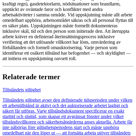
kraftigt regn), gasdetektorlarm, nödsituationer som brandlarm,
upptäckt av oväntade faror och konflikter med andra
arbetsaktiviteter i samma område. Vid uppskjutning måste allt arbete
omedelbart upphöra, arbetsområdet säkras och all personal flyttas till
en säker plats. Uppskjutningen måste formellt dokumenteras
inklusive skäl, tid och den person som initierade den. Att återuppta
arbete kräver en definierad återinsättningsprocess inklusive
verifiering att det utlösande villkoret har lösts, omvärdering av
förhållanden och formell omauktorisering. Varje person som
identifierar ett osäkert tillstånd har befogenhet — och skyldighet —
att initiera en uppskjutning oavsett roll.
Relaterade termer
Tillståndets giltighet
Tillståndets giltighet avser den definierade tidsperioden under vilken
ett arbetstillstånd är aktivt och det auktoriserade arbetet lagligt och
säkert får utföras. Varje tillståndsdokument specificerar en exakt
starttid och sluttid, som skapar ett avgränsat fönster under vilket
tillståndsvillkoren och säkerhetsåtgärderna anses aktuella. Arbete får
inte påbörjas före giltighetsperiodens start och måste upphöra
omedelbart när den löper ut — att fortsätta arbeta utöver tillståndets