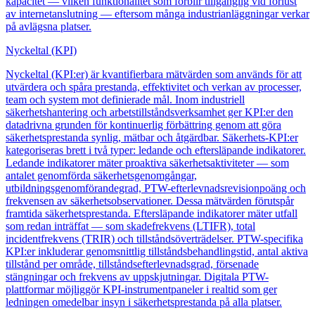
kapacitet — vilken funktionalitet som förblir tillgänglig vid förlust
av internetanslutning — eftersom många industrianläggningar verkar
på avlägsna platser.
Nyckeltal (KPI)
Nyckeltal (KPI:er) är kvantifierbara mätvärden som används för att
utvärdera och spåra prestanda, effektivitet och verkan av processer,
team och system mot definierade mål. Inom industriell
säkerhetshantering och arbetstillståndsverksamhet ger KPI:er den
datadrivna grunden för kontinuerlig förbättring genom att göra
säkerhetsprestanda synlig, mätbar och åtgärdbar. Säkerhets-KPI:er
kategoriseras brett i två typer: ledande och eftersläpande indikatorer.
Ledande indikatorer mäter proaktiva säkerhetsaktiviteter — som
antalet genomförda säkerhetsgenomgångar,
utbildningsgenomförandegrad, PTW-efterlevnadsrevisionpoäng och
frekvensen av säkerhetsobservationer. Dessa mätvärden förutspår
framtida säkerhetsprestanda. Eftersläpande indikatorer mäter utfall
som redan inträffat — som skadefrekvens (LTIFR), total
incidentfrekvens (TRIR) och tillståndsöverträdelser. PTW-specifika
KPI:er inkluderar genomsnittlig tillståndsbehandlingstid, antal aktiva
tillstånd per område, tillståndsefterlevnadsgrad, försenade
stängningar och frekvens av uppskjutningar. Digitala PTW-
plattformar möjliggör KPI-instrumentpaneler i realtid som ger
ledningen omedelbar insyn i säkerhetsprestanda på alla platser.