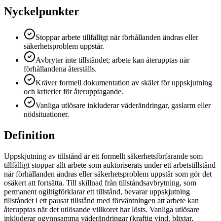
Nyckelpunkter
Stoppar arbete tillfälligt när förhållanden ändras eller
säkerhetsproblem uppstår.
Avbryter inte tillståndet; arbete kan återupptas när
förhållandena återställs.
Kräver formell dokumentation av skälet för uppskjutning
och kriterier för återupptagande.
Vanliga utlösare inkluderar väderändringar, gaslarm eller
nödsituationer.
Definition
Uppskjutning av tillstånd är ett formellt säkerhetsförfarande som
tillfälligt stoppar allt arbete som auktoriserats under ett arbetstillstånd
när förhållanden ändras eller säkerhetsproblem uppstår som gör det
osäkert att fortsätta. Till skillnad från tillståndsavbrytning, som
permanent ogiltigförklarar ett tillstånd, bevarar uppskjutning
tillståndet i ett pausat tillstånd med förväntningen att arbete kan
återupptas när det utlösande villkoret har lösts. Vanliga utlösare
inkluderar ogynnsamma väderändringar (kraftig vind, blixtar,