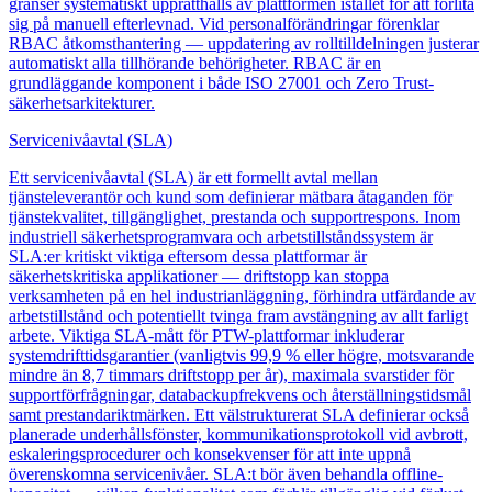
gränser systematiskt upprätthålls av plattformen istället för att förlita
sig på manuell efterlevnad. Vid personalförändringar förenklar
RBAC åtkomsthantering — uppdatering av rolltilldelningen justerar
automatiskt alla tillhörande behörigheter. RBAC är en
grundläggande komponent i både ISO 27001 och Zero Trust-
säkerhetsarkitekturer.
Servicenivåavtal (SLA)
Ett servicenivåavtal (SLA) är ett formellt avtal mellan
tjänsteleverantör och kund som definierar mätbara åtaganden för
tjänstekvalitet, tillgänglighet, prestanda och supportrespons. Inom
industriell säkerhetsprogramvara och arbetstillståndssystem är
SLA:er kritiskt viktiga eftersom dessa plattformar är
säkerhetskritiska applikationer — driftstopp kan stoppa
verksamheten på en hel industrianläggning, förhindra utfärdande av
arbetstillstånd och potentiellt tvinga fram avstängning av allt farligt
arbete. Viktiga SLA-mått för PTW-plattformar inkluderar
systemdrifttidsgarantier (vanligtvis 99,9 % eller högre, motsvarande
mindre än 8,7 timmars driftstopp per år), maximala svarstider för
supportförfrågningar, databackupfrekvens och återställningstidsmål
samt prestandariktmärken. Ett välstrukturerat SLA definierar också
planerade underhållsfönster, kommunikationsprotokoll vid avbrott,
eskaleringsprocedurer och konsekvenser för att inte uppnå
överenskomna servicenivåer. SLA:t bör även behandla offline-