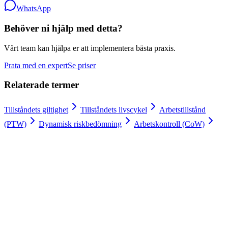
WhatsApp
Behöver ni hjälp med detta?
Vårt team kan hjälpa er att implementera bästa praxis.
Prata med en expert
Se priser
Relaterade termer
Tillståndets giltighet
Tillståndets livscykel
Arbetstillstånd
(PTW)
Dynamisk riskbedömning
Arbetskontroll (CoW)
Arbetstillstånd digitalt
100 % nöjdhetsgaranti.
Anslut er till ledande företag som Meyer Turku, Orion och YIT som
litar på Gate Apps för sina arbetstillståndsprocesser.
Säker hosting och global regelefterlevnad
Obegränsat antal