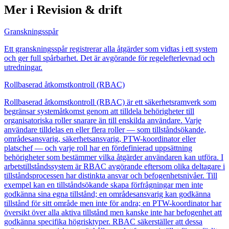
Mer i Revision & drift
Granskningsspår
Ett granskningsspår registrerar alla åtgärder som vidtas i ett system
och ger full spårbarhet. Det är avgörande för regelefterlevnad och
utredningar.
Rollbaserad åtkomstkontroll (RBAC)
Rollbaserad åtkomstkontroll (RBAC) är ett säkerhetsramverk som
begränsar systemåtkomst genom att tilldela behörigheter till
organisatoriska roller snarare än till enskilda användare. Varje
användare tilldelas en eller flera roller — som tillståndsökande,
områdesansvarig, säkerhetsansvarig, PTW-koordinator eller
platschef — och varje roll har en fördefinierad uppsättning
behörigheter som bestämmer vilka åtgärder användaren kan utföra. I
arbetstillståndssystem är RBAC avgörande eftersom olika deltagare i
tillståndsprocessen har distinkta ansvar och befogenhetsnivåer. Till
exempel kan en tillståndsökande skapa förfrågningar men inte
godkänna sina egna tillstånd; en områdesansvarig kan godkänna
tillstånd för sitt område men inte för andra; en PTW-koordinator har
översikt över alla aktiva tillstånd men kanske inte har befogenhet att
godkänna specifika högrisktyper. RBAC säkerställer att dessa