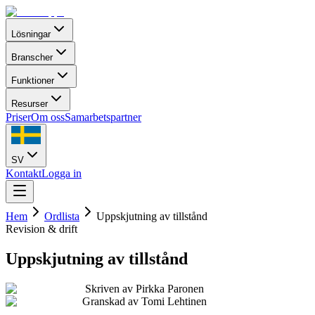
Lösningar
Branscher
Funktioner
Resurser
Priser
Om oss
Samarbetspartner
SV
Kontakt
Logga in
Hem
Ordlista
Uppskjutning av tillstånd
Revision & drift
Uppskjutning av tillstånd
Skriven av
Pirkka Paronen
Granskad av
Tomi Lehtinen