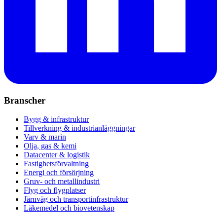
Branscher
Bygg & infrastruktur
Tillverkning & industrianläggningar
Varv & marin
Olja, gas & kemi
Datacenter & logistik
Fastighetsförvaltning
Energi och försörjning
Gruv- och metallindustri
Flyg och flygplatser
Järnväg och transportinfrastruktur
Läkemedel och biovetenskap