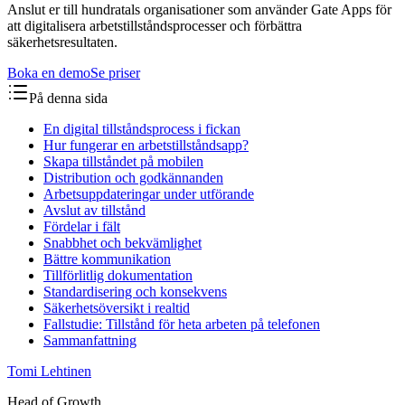
Anslut er till hundratals organisationer som använder Gate Apps för
att digitalisera arbetstillståndsprocesser och förbättra
säkerhetsresultaten.
Boka en demo
Se priser
På denna sida
En digital tillståndsprocess i fickan
Hur fungerar en arbetstillståndsapp?
Skapa tillståndet på mobilen
Distribution och godkännanden
Arbetsuppdateringar under utförande
Avslut av tillstånd
Fördelar i fält
Snabbhet och bekvämlighet
Bättre kommunikation
Tillförlitlig dokumentation
Standardisering och konsekvens
Säkerhetsöversikt i realtid
Fallstudie: Tillstånd för heta arbeten på telefonen
Sammanfattning
Tomi Lehtinen
Head of Growth