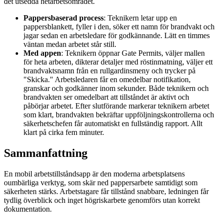
det utsedda hetarbetsområdet.
Pappersbaserad process
: Teknikern letar upp en
pappersblankett, fyller i den, söker ett namn för brandvakt och
jagar sedan en arbetsledare för godkännande. Lätt en timmes
väntan medan arbetet står still.
Med appen
: Teknikern öppnar Gate Permits, väljer mallen
för heta arbeten, dikterar detaljer med röstinmatning, väljer ett
brandvaktsnamn från en rullgardinsmeny och trycker på
"Skicka." Arbetsledaren får en omedelbar notifikation,
granskar och godkänner inom sekunder. Både teknikern och
brandvakten ser omedelbart att tillståndet är aktivt och
påbörjar arbetet. Efter slutförande markerar teknikern arbetet
som klart, brandvakten bekräftar uppföljningskontrollerna och
säkerhetschefen får automatiskt en fullständig rapport. Allt
klart på cirka fem minuter.
Sammanfattning
En mobil arbetstillståndsapp är den moderna arbetsplatsens
oumbärliga verktyg, som skär ned pappersarbete samtidigt som
säkerheten stärks. Arbetstagare får tillstånd snabbare, ledningen får
tydlig överblick och inget högriskarbete genomförs utan korrekt
dokumentation.