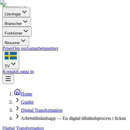
Lösningar
Branscher
Funktioner
Resurser
Priser
Om oss
Samarbetspartner
SV
Kontakt
Logga in
Home
Guider
Digital Transformation
Arbetstillståndsapp — En digital tillståndsprocess i fickan
Digital Transformation