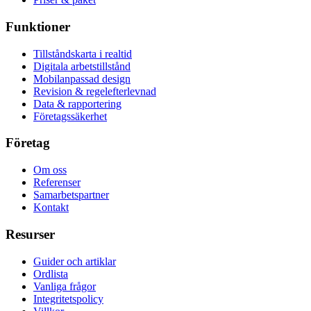
Funktioner
Tillståndskarta i realtid
Digitala arbetstillstånd
Mobilanpassad design
Revision & regelefterlevnad
Data & rapportering
Företagssäkerhet
Företag
Om oss
Referenser
Samarbetspartner
Kontakt
Resurser
Guider och artiklar
Ordlista
Vanliga frågor
Integritetspolicy