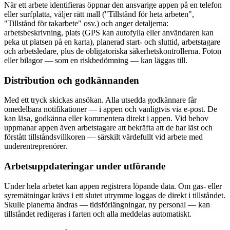
När ett arbete identifieras öppnar den ansvarige appen på en telefon
eller surfplatta, väljer rätt mall ("Tillstånd för heta arbeten",
"Tillstånd för takarbete" osv.) och anger detaljerna:
arbetsbeskrivning, plats (GPS kan autofylla eller användaren kan
peka ut platsen på en karta), planerad start- och sluttid, arbetstagare
och arbetsledare, plus de obligatoriska säkerhetskontrollerna. Foton
eller bilagor — som en riskbedömning — kan läggas till.
Distribution och godkännanden
Med ett tryck skickas ansökan. Alla utsedda godkännare får
omedelbara notifikationer — i appen och vanligtvis via e-post. De
kan läsa, godkänna eller kommentera direkt i appen. Vid behov
uppmanar appen även arbetstagare att bekräfta att de har läst och
förstått tillståndsvillkoren — särskilt värdefullt vid arbete med
underentreprenörer.
Arbetsuppdateringar under utförande
Under hela arbetet kan appen registrera löpande data. Om gas- eller
syremätningar krävs i ett slutet utrymme loggas de direkt i tillståndet.
Skulle planerna ändras — tidsförlängningar, ny personal — kan
tillståndet redigeras i farten och alla meddelas automatiskt.