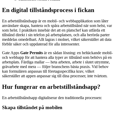
En digital tillståndsprocess i fickan
En arbetstillståndsapp är en mobil- och webbapplikation som låter
användare skapa, hantera och spåra arbetstillstånd när som helst, var
som helst. I praktiken innebär det att en platschef kan utfärda ett
tillstånd direkt i sin telefon på arbetsplatsen, och alla berörda parter
meddelas omedelbart. Allt lagras i molnet, vilket säkerställer att data
förblir säker och uppdaterad för alla intressenter.
Gate Apps
Gate Permits
är en sådan lösning: en heltäckande mobil-
och webbapp för att hantera alla typer av tillstånd som behövs på en
arbetsplats. Färdiga mallar — heta arbeten, arbete i slutet utrymme,
grävarbete med mera — följer branschens bästa praxis. Vid behov
kan formulären anpassas till företagsspecifika krav, vilket
säkerställer att appen anpassar sig till dina processer, inte tvärtom.
Hur fungerar en arbetstillståndsapp?
En arbetstillståndsapp digitaliserar den traditionella processen:
Skapa tillståndet på mobilen