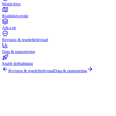
Mobil-först
Realtidsöversikt
Allt-i-ett
Revision & regelefterlevnad
Data & rapportering
Snabb driftsättning
Revision & regelefterlevnad
Data & rapportering
Arbetstillstånd digitalt
100 % nöjdhetsgaranti.
Anslut er till ledande företag som Meyer Turku, Orion och YIT som lit
Säker hosting och global regelefterlevnad
Obegränsat antal an