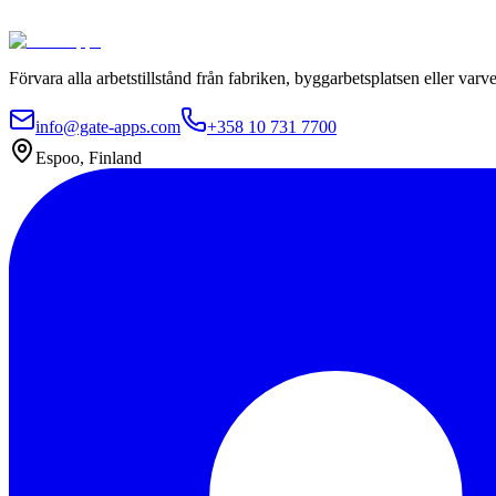
Kontakta oss
Utforska paket
Förvara alla arbetstillstånd från fabriken, byggarbetsplatsen eller varve
info@gate-apps.com
+358 10 731 7700
Espoo, Finland