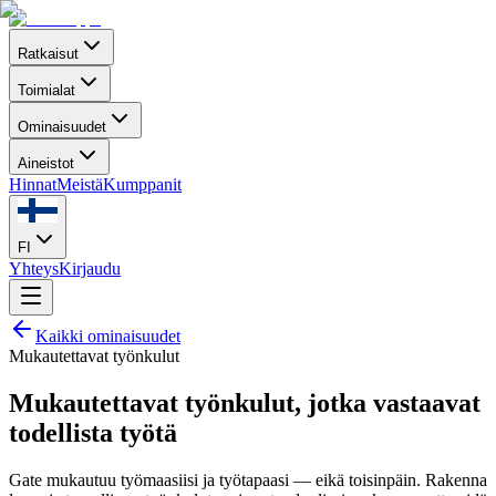
Ratkaisut
Toimialat
Ominaisuudet
Aineistot
Hinnat
Meistä
Kumppanit
FI
Yhteys
Kirjaudu
Kaikki ominaisuudet
Mukautettavat työnkulut
Mukautettavat työnkulut, jotka vastaavat
todellista työtä
Gate mukautuu työmaasiisi ja työtapaasi — eikä toisinpäin. Rakenna