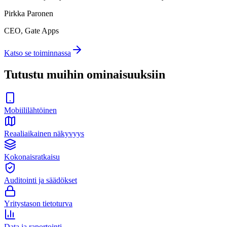
Pirkka Paronen
CEO
, Gate Apps
Katso se toiminnassa
Tutustu muihin ominaisuuksiin
Mobiililähtöinen
Reaaliaikainen näkyvyys
Kokonaisratkaisu
Auditointi ja säädökset
Yritystason tietoturva
Data ja raportointi