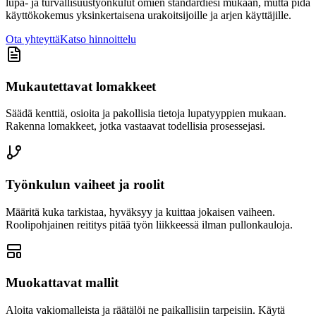
lupa- ja turvallisuustyönkulut omien standardiesi mukaan, mutta pidä
käyttökokemus yksinkertaisena urakoitsijoille ja arjen käyttäjille.
Ota yhteyttä
Katso hinnoittelu
Mukautettavat lomakkeet
Säädä kenttiä, osioita ja pakollisia tietoja lupatyyppien mukaan.
Rakenna lomakkeet, jotka vastaavat todellisia prosessejasi.
Työnkulun vaiheet ja roolit
Määritä kuka tarkistaa, hyväksyy ja kuittaa jokaisen vaiheen.
Roolipohjainen reititys pitää työn liikkeessä ilman pullonkauloja.
Muokattavat mallit
Aloita vakiomalleista ja räätälöi ne paikallisiin tarpeisiin. Käytä