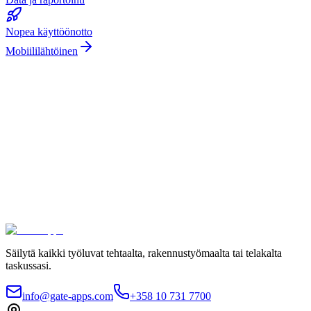
Nopea käyttöönotto
Mobiililähtöinen
Työluvat digitaalisesti
100 % tyytyväisyystakuu.
Liity johtavien yritysten kuten Meyer Turku, Orion ja YIT
joukkoon, jotka luottavat Gate Appsiin työlupaprosesseissaan.
Turvallinen hosting ja kansainvälinen säädöstenmukaisuus
Rajaton käyttäjämäärä
Käyttöönotto 4 viikossa
Ota yhteyttä
Katso hinnat
Säilytä kaikki työluvat tehtaalta, rakennustyömaalta tai telakalta
taskussasi.
info@gate-apps.com
+358 10 731 7700