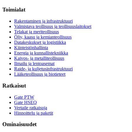
Toimialat
Rakentaminen ja infrastruktuuri
Valmistava teollisuus ja teollisuuslaitokset
Telakat ja meriteollisuus
Öljy, kaasu ja kemianteollisuus
Datakeskukset ja logistiikka
Kiinteistönhallinta
Energia ja kunnallistekniikka
Kaivos- ja metalliteollisuus
Ilmailu ja lentoasemat
Raide- ja kuljetusinfrastruktuuri
Lääketeollisuus ja biotieteet
Ratkaisut
Gate PTW
Gate HSEQ
Vertaile ratkaisuja
Hinnoittelu ja paketit
Ominaisuudet