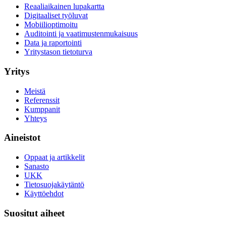
Reaaliaikainen lupakartta
Digitaaliset työluvat
Mobiilioptimoitu
Auditointi ja vaatimustenmukaisuus
Data ja raportointi
Yritystason tietoturva
Yritys
Meistä
Referenssit
Kumppanit
Yhteys
Aineistot
Oppaat ja artikkelit
Sanasto
UKK
Tietosuojakäytäntö
Käyttöehdot
Suositut aiheet