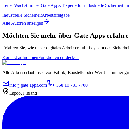
Leiter Wachstum bei Gate Apps, Experte für industrielle Sicherheit un
Industrielle Sicherheit
Arbeitsfreigabe
Alle Autoren anzeigen
Möchten Sie mehr über Gate Apps erfahr
Erfahren Sie, wie unser digitales Arbeitserlaubnissystem das Sicherh
Kontakt aufnehmen
Funktionen entdecken
Alle Arbeitserlaubnisse von Fabrik, Baustelle oder Werft — immer grif
info@gate-apps.com
+358 10 731 7700
Espoo, Finland