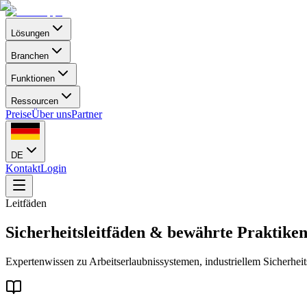
Lösungen
Branchen
Funktionen
Ressourcen
Preise
Über uns
Partner
DE
Kontakt
Login
Leitfäden
Sicherheitsleitfäden & bewährte Praktike
Expertenwissen zu Arbeitserlaubnissystemen, industriellem Sicherhei