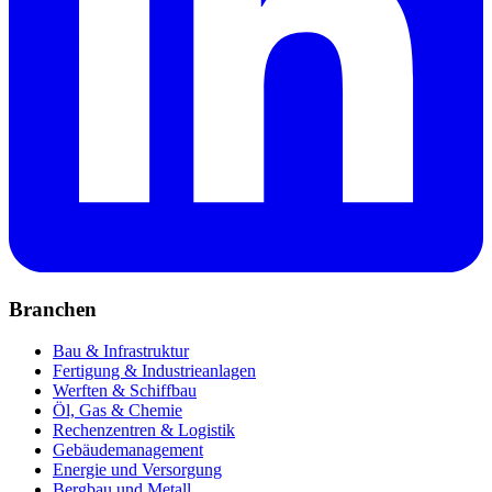
Branchen
Bau & Infrastruktur
Fertigung & Industrieanlagen
Werften & Schiffbau
Öl, Gas & Chemie
Rechenzentren & Logistik
Gebäudemanagement
Energie und Versorgung
Bergbau und Metall