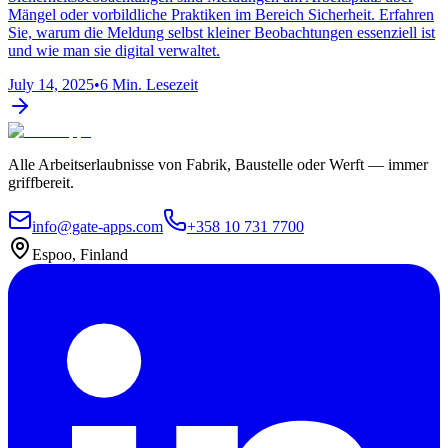
Mängel oder vorbildliche Praktiken im Bereich Sicherheit. Erfahren
Sie, warum die Meldung selbst kleiner Beobachtungen essenziell ist
und wie man sie digital verwaltet.
July 14, 2025
•
6 Min. Lesezeit
Alle Arbeitserlaubnisse von Fabrik, Baustelle oder Werft — immer
griffbereit.
info@gate-apps.com
+358 10 731 7700
Espoo, Finland