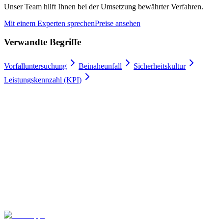
Unser Team hilft Ihnen bei der Umsetzung bewährter Verfahren.
Mit einem Experten sprechen
Preise ansehen
Verwandte Begriffe
Vorfalluntersuchung
Beinaheunfall
Sicherheitskultur
Leistungskennzahl (KPI)
Arbeitserlaubnisse digital
100 % Zufriedenheitsgarantie.
Schließen Sie sich führenden Unternehmen wie Meyer Turku, Orion
und YIT an, die auf Gate Apps für ihre Arbeitserlaubnis-Prozesse
vertrauen.
Sicheres Hosting und globale Compliance
Unbegrenzte
Benutzer
In 4 Wochen einsatzbereit
Kontaktieren Sie uns
Pakete erkunden