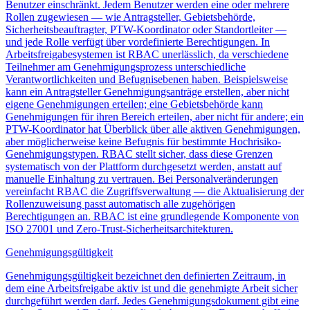
Benutzer einschränkt. Jedem Benutzer werden eine oder mehrere
Rollen zugewiesen — wie Antragsteller, Gebietsbehörde,
Sicherheitsbeauftragter, PTW-Koordinator oder Standortleiter —
und jede Rolle verfügt über vordefinierte Berechtigungen. In
Arbeitsfreigabesystemen ist RBAC unerlässlich, da verschiedene
Teilnehmer am Genehmigungsprozess unterschiedliche
Verantwortlichkeiten und Befugnisebenen haben. Beispielsweise
kann ein Antragsteller Genehmigungsanträge erstellen, aber nicht
eigene Genehmigungen erteilen; eine Gebietsbehörde kann
Genehmigungen für ihren Bereich erteilen, aber nicht für andere; ein
PTW-Koordinator hat Überblick über alle aktiven Genehmigungen,
aber möglicherweise keine Befugnis für bestimmte Hochrisiko-
Genehmigungstypen. RBAC stellt sicher, dass diese Grenzen
systematisch von der Plattform durchgesetzt werden, anstatt auf
manuelle Einhaltung zu vertrauen. Bei Personalveränderungen
vereinfacht RBAC die Zugriffsverwaltung — die Aktualisierung der
Rollenzuweisung passt automatisch alle zugehörigen
Berechtigungen an. RBAC ist eine grundlegende Komponente von
ISO 27001 und Zero-Trust-Sicherheitsarchitekturen.
Genehmigungsgültigkeit
Genehmigungsgültigkeit bezeichnet den definierten Zeitraum, in
dem eine Arbeitsfreigabe aktiv ist und die genehmigte Arbeit sicher
durchgeführt werden darf. Jedes Genehmigungsdokument gibt eine