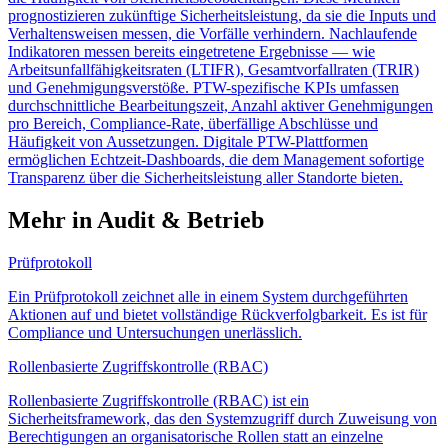
prognostizieren zukünftige Sicherheitsleistung, da sie die Inputs und
Verhaltensweisen messen, die Vorfälle verhindern. Nachlaufende
Indikatoren messen bereits eingetretene Ergebnisse — wie
Arbeitsunfallfähigkeitsraten (LTIFR), Gesamtvorfallraten (TRIR)
und Genehmigungsverstöße. PTW-spezifische KPIs umfassen
durchschnittliche Bearbeitungszeit, Anzahl aktiver Genehmigungen
pro Bereich, Compliance-Rate, überfällige Abschlüsse und
Häufigkeit von Aussetzungen. Digitale PTW-Plattformen
ermöglichen Echtzeit-Dashboards, die dem Management sofortige
Transparenz über die Sicherheitsleistung aller Standorte bieten.
Mehr in Audit & Betrieb
Prüfprotokoll
Ein Prüfprotokoll zeichnet alle in einem System durchgeführten
Aktionen auf und bietet vollständige Rückverfolgbarkeit. Es ist für
Compliance und Untersuchungen unerlässlich.
Rollenbasierte Zugriffskontrolle (RBAC)
Rollenbasierte Zugriffskontrolle (RBAC) ist ein
Sicherheitsframework, das den Systemzugriff durch Zuweisung von
Berechtigungen an organisatorische Rollen statt an einzelne