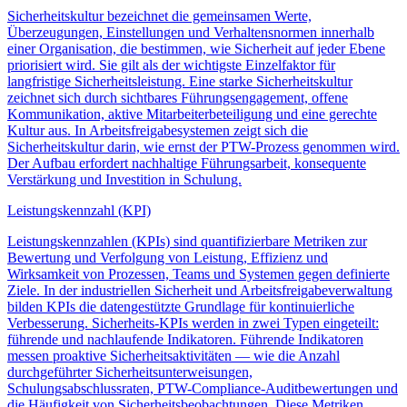
Sicherheitskultur bezeichnet die gemeinsamen Werte,
Überzeugungen, Einstellungen und Verhaltensnormen innerhalb
einer Organisation, die bestimmen, wie Sicherheit auf jeder Ebene
priorisiert wird. Sie gilt als der wichtigste Einzelfaktor für
langfristige Sicherheitsleistung. Eine starke Sicherheitskultur
zeichnet sich durch sichtbares Führungsengagement, offene
Kommunikation, aktive Mitarbeiterbeteiligung und eine gerechte
Kultur aus. In Arbeitsfreigabesystemen zeigt sich die
Sicherheitskultur darin, wie ernst der PTW-Prozess genommen wird.
Der Aufbau erfordert nachhaltige Führungsarbeit, konsequente
Verstärkung und Investition in Schulung.
Leistungskennzahl (KPI)
Leistungskennzahlen (KPIs) sind quantifizierbare Metriken zur
Bewertung und Verfolgung von Leistung, Effizienz und
Wirksamkeit von Prozessen, Teams und Systemen gegen definierte
Ziele. In der industriellen Sicherheit und Arbeitsfreigabeverwaltung
bilden KPIs die datengestützte Grundlage für kontinuierliche
Verbesserung. Sicherheits-KPIs werden in zwei Typen eingeteilt:
führende und nachlaufende Indikatoren. Führende Indikatoren
messen proaktive Sicherheitsaktivitäten — wie die Anzahl
durchgeführter Sicherheitsunterweisungen,
Schulungsabschlussraten, PTW-Compliance-Auditbewertungen und
die Häufigkeit von Sicherheitsbeobachtungen. Diese Metriken