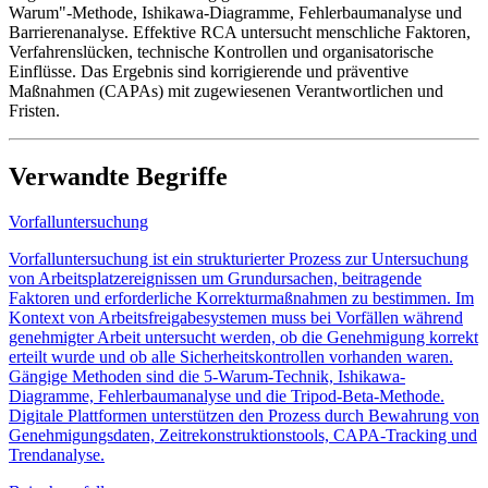
Warum"-Methode, Ishikawa-Diagramme, Fehlerbaumanalyse und
Barrierenanalyse. Effektive RCA untersucht menschliche Faktoren,
Verfahrenslücken, technische Kontrollen und organisatorische
Einflüsse. Das Ergebnis sind korrigierende und präventive
Maßnahmen (CAPAs) mit zugewiesenen Verantwortlichen und
Fristen.
Verwandte Begriffe
Vorfalluntersuchung
Vorfalluntersuchung ist ein strukturierter Prozess zur Untersuchung
von Arbeitsplatzereignissen um Grundursachen, beitragende
Faktoren und erforderliche Korrekturmaßnahmen zu bestimmen. Im
Kontext von Arbeitsfreigabesystemen muss bei Vorfällen während
genehmigter Arbeit untersucht werden, ob die Genehmigung korrekt
erteilt wurde und ob alle Sicherheitskontrollen vorhanden waren.
Gängige Methoden sind die 5-Warum-Technik, Ishikawa-
Diagramme, Fehlerbaumanalyse und die Tripod-Beta-Methode.
Digitale Plattformen unterstützen den Prozess durch Bewahrung von
Genehmigungsdaten, Zeitrekonstruktionstools, CAPA-Tracking und
Trendanalyse.