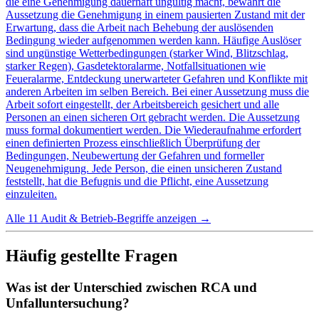
die eine Genehmigung dauerhaft ungültig macht, bewahrt die
Aussetzung die Genehmigung in einem pausierten Zustand mit der
Erwartung, dass die Arbeit nach Behebung der auslösenden
Bedingung wieder aufgenommen werden kann. Häufige Auslöser
sind ungünstige Wetterbedingungen (starker Wind, Blitzschlag,
starker Regen), Gasdetektoralarme, Notfallsituationen wie
Feueralarme, Entdeckung unerwarteter Gefahren und Konflikte mit
anderen Arbeiten im selben Bereich. Bei einer Aussetzung muss die
Arbeit sofort eingestellt, der Arbeitsbereich gesichert und alle
Personen an einen sicheren Ort gebracht werden. Die Aussetzung
muss formal dokumentiert werden. Die Wiederaufnahme erfordert
einen definierten Prozess einschließlich Überprüfung der
Bedingungen, Neubewertung der Gefahren und formeller
Neugenehmigung. Jede Person, die einen unsicheren Zustand
feststellt, hat die Befugnis und die Pflicht, eine Aussetzung
einzuleiten.
Alle 11 Audit & Betrieb-Begriffe anzeigen
→
Häufig gestellte Fragen
Was ist der Unterschied zwischen RCA und
Unfalluntersuchung?