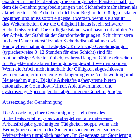
exakte Start- und Endzeit vor, die ein begrenztes Fenster schafft, in
dem die Genehmigungsbedingungen und Sicherheitsmaßnahmen als
aktuell gelten. Die Arbeit darf nicht vor Beginn der Gültigkeitsdauer
beginnen und muss sofort eingestellt werden, wenn sie abläuft —
das Weiterarbeiten über die Gültigkeit hinaus ist ein schwerer
Sicherheitsverstoß. Die Gültigkeitsdauer wird basierend auf der Art
der Arbeit, der Stabilität der Standortbedingungen, Schichtmustern
und der Dauer unterstützender Sicherheitsmaßnahmen wie
Energiefreischaltungen festgelegt. Kurzfristige Genehmigungen
(typischerweise 8–12 Stunden für eine Schicht) sind für
routinemäßige Arbeiten üblich, während längere Gültigkeitszeiten
für Projekte mit stabilen Bedingungen gewährt werden können.
Wenn die Arbeit nicht innerhalb der Gültigkeit abgeschlossen
werden kann, erfordert eine Verlängerung eine Neubewertung und
Neugenehmigung. Digitale Arbeitsfreigabesysteme bieten
automatische Countdown-Timer, Ablaufwarnungen und
systemseitige Sperrungen bei abgelaufenen Genehmigungen.
Aussetzung der Genehmigung
Die Aussetzung einer Genehmigung ist ein formales
Sicherheitsverfahren, das vorübergehend alle unter einer
Arbeitsfreigabe genehmigten Tätigkeiten stoppt, wenn sich
Bedingungen ändern oder Sicherheitsbedenken ein sicheres
Weiterarbeiten unmöglich machen. Im Gegensatz zur Stornierung,