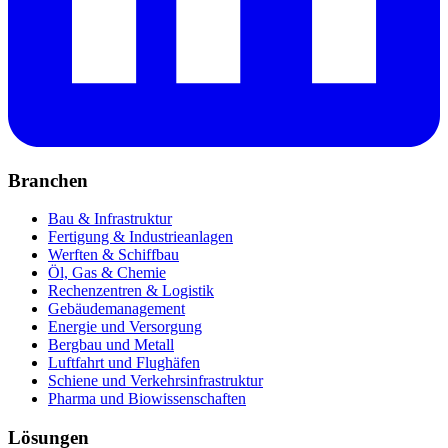
Branchen
Bau & Infrastruktur
Fertigung & Industrieanlagen
Werften & Schiffbau
Öl, Gas & Chemie
Rechenzentren & Logistik
Gebäudemanagement
Energie und Versorgung
Bergbau und Metall
Luftfahrt und Flughäfen
Schiene und Verkehrsinfrastruktur
Pharma und Biowissenschaften
Lösungen