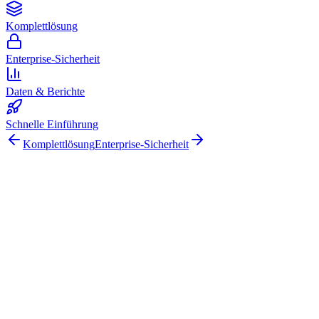
Komplettlösung
Enterprise-Sicherheit
Daten & Berichte
Schnelle Einführung
Komplettlösung
Enterprise-Sicherheit
Arbeitserlaubnisse digital
100 % Zufriedenheitsgarantie.
Schließen Sie sich führenden Unternehmen wie Meyer Turku, Orion
und YIT an, die auf Gate Apps für ihre Arbeitserlaubnis-Prozesse
vertrauen.
Sicheres Hosting und globale Compliance
Unbegrenzte
Benutzer
In 4 Wochen einsatzbereit